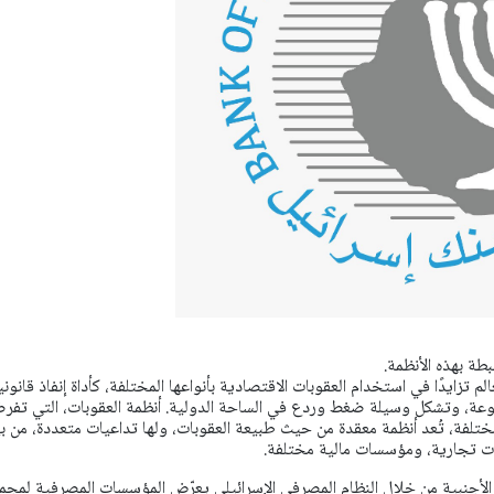
بطة بهذه الأنظمة.
م تزايدًا في استخدام العقوبات الاقتصادية بأنواعها المختلفة، كأداة إنفاذ قانوني
عة، وتشكل وسيلة ضغط وردع في الساحة الدولية. أنظمة العقوبات، التي تفرض
تلفة، تُعد أنظمة معقدة من حيث طبيعة العقوبات، ولها تداعيات متعددة، من بي
ات تجارية، ومؤسسات مالية مختلفة.
 الأجنبية من خلال النظام المصرفي الإسرائيلي يعرّض المؤسسات المصرفية لمجم