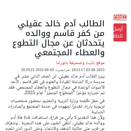
الطالب آدم خالد عقيلي
أرسل
من كفر قاسم ووالده
للطابعة
يتحدثان عن مجال التطوع
والعطاء المجتمعي
موقع بانيت وصحيفة بانوراما
03-06-2025 18:11:17
اخر تحديث: 03-06-2025 20:59:25
يبرز الطالب آدم خالد عقيلي، ابن الصف الثاني عشر، في
مدرسة دركا الشاملة للقيادة والعلوم في كفر قاسم ، كأحد
الأصوات الواعدة في مجال التطوع والعطاء المجتمعي. فقد
تم اختياره مؤخرًا "المتطوّع المتميّز" لعام 2025،
في حفل نظّمته وزارة التربية والتعليم، بحضور شخصيات
تربوية بارزة، تقديرًا لجهوده في خدمة المجتمع والمبادرات
الشبابية.
ولأن هذا التقدير لا يأتي من فراغ، استضافت قناة هلا آدم
ووالده خالد عقيلي، لنلقي الضوء على هذه التجربة ، ونتعرّف
عن قرب على حكاية الشغف والانتماء، وعلى الدور الذي تلعبه