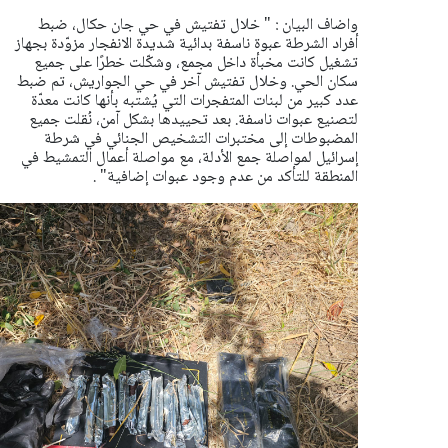
واضاف البيان : " خلال تفتيش في حي جان حكال، ضبط
أفراد الشرطة عبوة ناسفة بدائية شديدة الانفجار مزوّدة بجهاز
تشغيل كانت مخبأة داخل مجمع، وشكّلت خطرًا على جميع
سكان الحي. وخلال تفتيش آخر في حي الجواريش، تم ضبط
عدد كبير من لبنات المتفجرات التي يُشتبه بأنها كانت معدّة
لتصنيع عبوات ناسفة.
بعد تحييدها بشكل آمن، نُقلت جميع
المضبوطات إلى مختبرات التشخيص الجنائي في شرطة
إسرائيل لمواصلة جمع الأدلة، مع مواصلة أعمال التمشيط في
المنطقة للتأكد من عدم وجود عبوات إضافية" .