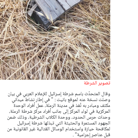
تصوير الشرطة
وقال المتحدّث باسم شرطة إسرائيل للإعلام العربي في بيان
وصلت نسخة عنه لموقع بانيت : "
في إطار نشاط ميداني
مكثف ومبادر به نُفذ في مدينة الرملة، عمل أفراد الوحدة
المركزية في لواء المركز إلى جانب أفراد مركز شرطة الرملة،
وحدات حرس الحدود، ووحدة الكلاب الشرطية، وذلك ضمن
الجهود المستمرة والحثيثة التي تبذلها شرطة إسرائيل
لمكافحة حيازة واستخدام الوسائل القتالية غير القانونية من
قبل عناصر إجرامية" .