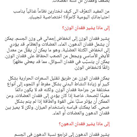
بضعف وفقدان كل كتلة العضلات.
من المفيد التعرّف الى كيف تختارين نظاماً غذائياً يناسب
احتياجاتكِ اليومية كامرأة؟ اختصاصية تجيبكِ.
إلى ماذا يشير فقدان الوزن؟
يشير فقدان الوزن إلى انخفاض إجمالي فى وزن الجسم، يمكن
أن يشمل فقدان الدهون، الماء، العضلات والعظام. قد يؤدي
إلى انخفاض الكتلة العضلية، وهو ما يمكن أن يقلّل من معدل
الأيض الأساسي ويجعل من الصعب الحفاظ على فقدان الوزن.
يمكن أن يتسبّب في فقدان السوائل، مما قد يعطي مظهرًا
زائفًا لانخفاض الوزن.
يمكن فقدان الوزن عن طريق تقليل السعرات الحرارية بشكل
كبير أو زيادة النشاط البدني بشكل مفرط أو اللجوء إلى أنواع
مختلفة من جراحة فقدان الوزن. ولكنه قد لا يكون دائمًا
مفيدًا للصحة، خاصة إذا كان يؤدي إلى فقدان العضلات. ومن
الممكن أن يؤثر سلبًا على القوة والطاقة إذا لم يتم بشكل
صحي. كما يمكنكِ قياسه باستخدام الميزان. ولكن لا يميز بين
فقدان الدهون والعضلات أو الماء.
إلى ماذا يشير فقدان الدهون؟
يشير فقدان الدهون إلى تراجع نسبة الدهون في الجسم