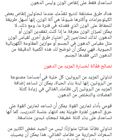
تساعدكِ فقط على إنقاص الوزن وليس الدهون.
هناك طرق مختلفة لتتبع تقدّمكِ عندما تحاولين إنقاص بعض
الكيلوجرامات وأكثرها شيوعًا هي آلة الوزن، إنها أسهل طريقة
للحفاظ على الوزن الذي فقدته في فترة ما، ومع ذلك، لا
يمكن لميزان الوزن معرفة ما إذا كنت ِتفقدين الوزن أو
الدهون. لذلك تحتاجين إلى اختيار طرق أخرى لقياس الوزن
مثل مقياس الدهون في الجسم أو موازين المقاومة الكهربائية
الحيوية، فهي يمكن أن توضح لك هذه الكمية الدقيقة من
الدهون التي فقدها الجسم.
نصائح فعّالة لخسارة المزيد من الدهون
تناولي المزيد من البروتين: كل خلية في أجسامنا مصنوعة
من البروتين، إنها لبنة بناء الحياة، يمكن أن تساعد إضافة
المزيد من البروتين إلى نظامك ِالغذائي في زيادة كتلة
العضلات والتخلص من الدهون.
قومي بأداء تمارين القوة: يمكن أن تساعد تمارين القوة على
حرق الدهون لفترة طويلة بعد انتهاء جلسة التدريب، كما أنها
تساعدكِ على بناء كتلة خفيفة تجعلكِ تبدين متناسقة.
تناولي نظامًا غذائيًا متوازنًا: ليس من الجيد خفض الكثير من
السعرات الحرارية من نظامكِ الغذائي، هذا يمكن أن يصيبكِ