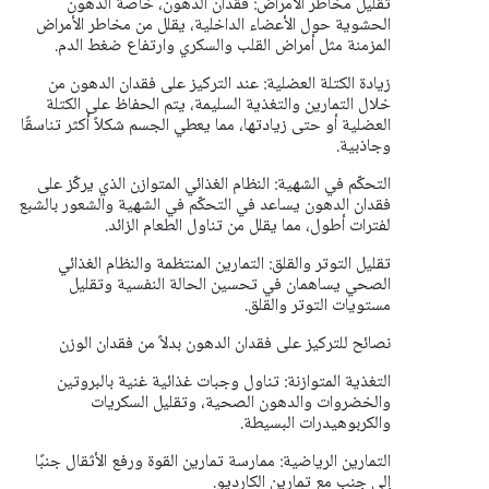
تقليل مخاطر الأمراض: فقدان الدهون، خاصة الدهون
الحشوية حول الأعضاء الداخلية، يقلل من مخاطر الأمراض
المزمنة مثل أمراض القلب والسكري وارتفاع ضغط الدم.
زيادة الكتلة العضلية: عند التركيز على فقدان الدهون من
خلال التمارين والتغذية السليمة، يتم الحفاظ على الكتلة
العضلية أو حتى زيادتها، مما يعطي الجسم شكلاً أكثر تناسقًا
وجاذبية.
التحكّم في الشهية: النظام الغذائي المتوازن الذي يركّز على
فقدان الدهون يساعد في التحكّم في الشهية والشعور بالشبع
لفترات أطول، مما يقلل من تناول الطعام الزائد.
تقليل التوتر والقلق: التمارين المنتظمة والنظام الغذائي
الصحي يساهمان في تحسين الحالة النفسية وتقليل
مستويات التوتر والقلق.
نصائح للتركيز على فقدان الدهون بدلاً من فقدان الوزن
التغذية المتوازنة: تناول وجبات غذائية غنية بالبروتين
والخضروات والدهون الصحية، وتقليل السكريات
والكربوهيدرات البسيطة.
التمارين الرياضية: ممارسة تمارين القوة ورفع الأثقال جنبًا
إلى جنب مع تمارين الكارديو.