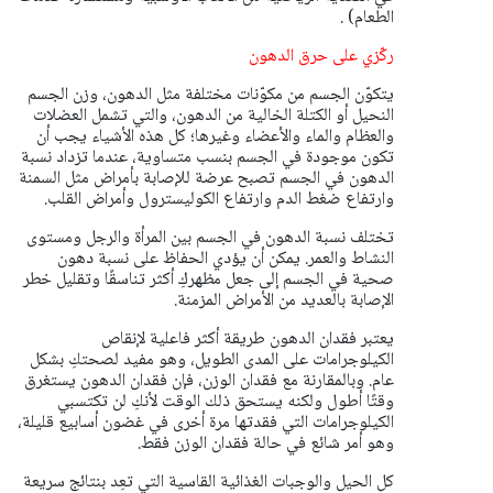
الطعام) .
ركّزي على حرق الدهون
يتكوّن الجسم من مكوّنات مختلفة مثل الدهون، وزن الجسم
النحيل أو الكتلة الخالية من الدهون، والتي تشمل العضلات
والعظام والماء والأعضاء وغيرها؛ كل هذه الأشياء يجب أن
تكون موجودة في الجسم بنسب متساوية، عندما تزداد نسبة
الدهون في الجسم تصبح عرضة للإصابة بأمراض مثل السمنة
وارتفاع ضغط الدم وارتفاع الكوليسترول وأمراض القلب.
تختلف نسبة الدهون في الجسم بين المرأة والرجل ومستوى
النشاط والعمر. يمكن أن يؤدي الحفاظ على نسبة دهون
صحية في الجسم إلى جعل مظهركِ أكثر تناسقًا وتقليل خطر
الإصابة بالعديد من الأمراض المزمنة.
يعتبر فقدان الدهون طريقة أكثر فاعلية لإنقاص
الكيلوجرامات على المدى الطويل، وهو مفيد لصحتكِ بشكل
عام. وبالمقارنة مع فقدان الوزن، فإن فقدان الدهون يستغرق
وقتًا أطول ولكنه يستحق ذلك الوقت لأنكِ لن تكتسبي
الكيلوجرامات التي فقدتها مرة أخرى في غضون أسابيع قليلة،
وهو أمر شائع في حالة فقدان الوزن فقط.
كل الحيل والوجبات الغذائية القاسية التي تعِد بنتائج سريعة