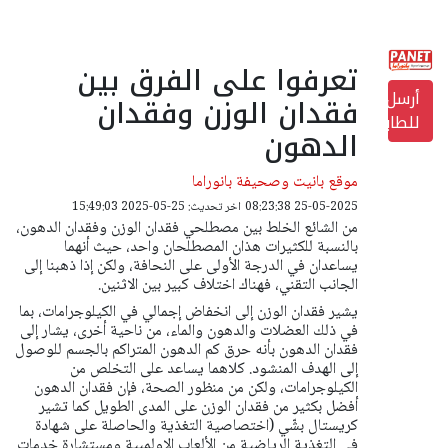
تعرفوا على الفرق بين
أرسل
فقدان الوزن وفقدان
للطابعة
الدهون
موقع بانيت وصحيفة بانوراما
25-05-2025 08:23:38
اخر تحديث: 25-05-2025 15:49:03
من الشائع الخلط بين مصطلحي فقدان الوزن وفقدان الدهون،
بالنسبة للكثيرات هذان المصطلحان واحد، حيث أنهما
يساعدان في الدرجة الأولى على النحافة، ولكن إذا ذهبنا إلى
الجانب التقني، فهناك اختلاف كبير بين الاثنين.
يشير فقدان الوزن إلى انخفاض إجمالي في الكيلوجرامات، بما
في ذلك العضلات والدهون والماء، من ناحية أخرى، يشار إلى
فقدان الدهون بأنه حرق كم الدهون المتراكم بالجسم للوصول
إلى الهدف المنشود. كلاهما يساعد على التخلص من
الكيلوجرامات، ولكن من منظور الصحة، فإن فقدان الدهون
أفضل بكثير من فقدان الوزن على المدى الطويل كما تشير
كريستال بشّي (اختصاصية التغذية والحاصلة على شهادة
في التغذية الرياضية من الألعاب الاولمبية ومستشارة خدمات