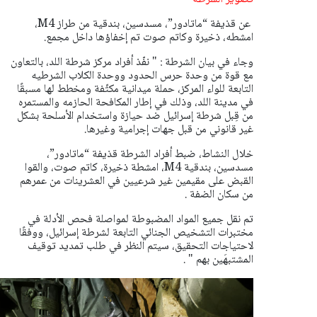
عن قذيفة “ماتادور”، مسدسين، بندقية من طراز M4،
امشطه، ذخيرة وكاتم صوت تم إخفاؤها داخل مجمع.
وجاء في بيان الشرطة : " نفّذ أفراد مركز شرطة اللد، بالتعاون
مع قوة من وحدة حرس الحدود ووحدة الكلاب الشرطيه
التابعة للواء المركز، حملة ميدانية مكثّفة ومخطط لها مسبقًا
في مدينة اللد، وذلك في إطار المكافحة الحازمه والمستمره
من قِبل شرطة إسرائيل ضد حيازة واستخدام الأسلحة بشكل
غير قانوني من قبل جهات إجرامية وغيرها.
خلال النشاط، ضبط أفراد الشرطة قذيفة “ماتادور”،
مسدسين، بندقية M4، امشطة ذخيرة، كاتم صوت، والقوا
القبض على مقيمين غير شرعيين في العشرينات من عمرهم
من سكان الضفة .
تم نقل جميع المواد المضبوطة لمواصلة فحص الأدلة في
مختبرات التشخيص الجنائي التابعة لشرطة إسرائيل، ووفقًا
لاحتياجات التحقيق، سيتم النظر في طلب تمديد توقيف
المشتبهَين بهم " .