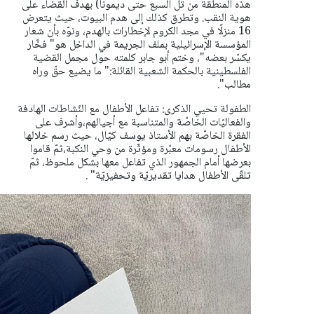
هذه المنطقة من تل السبع حتى ديمونا) بهدف القضاء على
هوية النقب.
وتطرق كذلك إلى هدم البيوت، حيث يتعرض
16 منزلًا في مجد الكروم لإخطارات بالهدم، ونوّه بأن شعار
المؤسسة الإسرائيلية بملف الجريمة في الداخل هو" فخّار
يكسّر بعضه"، وختم أبو جابر كلمته حول مجمل القضية
الفلسطينية بالحكمة الشعبية القائلة:" ما يضيع حقّ وراه
مطالب".
الطفولة تحيي الذكرى: تفاعل الأطفال مع النّشاطات الهادفة
والفعاليّات الخاصّة والمتناسبة مع أجيالهم،وأشرف على
الفقرة الخاصّة بهم الأستاذ يوسف كيّال، حيث رسم خلالها
الأطفال رسومات معبّرة ومؤثّرة من وحي النكبة،ثمّ قاموا
بعرضها أمام الجمهور الذي تفاعل معها بشكل ملحوظ، ثمّ
تلقّى الأطفال هدايا تقديريّة وتحفيزيّة" .