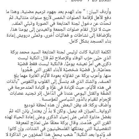
الثلاثاء 25-7- -2000 " .
وأردف البيان : " جاء الهدم بعد جهود ترميم مضنية، وهذا ما
دفع الأهل لإقامة الصلوات الخمس لأربع سنوات متتالية، ثمّ
تحدّث عن دخول لجنة المتابعة في الصورة وتبنّي الملف،
حيث لا تزال تقام صلوات الجمعة والعيدين إلى يومنا هذا،
بالإضافة إلى نشاطات و فعاليّات أخرى، وتمنّى درويش إعادة
بناء المسجد بشكل كامل.
الكلمة الثانية كانت لرئيس لجنة المتابعة السيد محمد بركة
الذي حيّى حزب الوفاء والإصلاح ثمّ قال: النكبة ليست
ذكرى.هي أمرٌ نعيشه يوميًّا، فالنكبة ليست فقط قضيّة
جماعيّة، بل قضيّة شخصيّة لأبناء القرى التي هُجٍّروا
منها.
وأعرب بركة عن تفاؤله بعودة الأيّام الغابرة مهما بلغ
العسف، والشكّ الذي قد يتسلّل إلى القلوب والنّفوس "بالذات
في هذه الأيّام، حيث الإبادة في غزّة و الإبادة المتدحرجة في
الضفّة والقتل اليومي عندنا في الدّاخل، إثر تجنيد عصابات
الإجرام للقيام بالدّور السّياسي للمؤسسة .
وأضاف بركة: قد يظن البعض أن هذه لحظة توديع
الرواية....الميزان قد يميل، ولكن لا بدّ أن يعتدل بإذن الله ثمّ
بفضل مثابرة الناس على إحياء الذكرى وعلى إعادة الحياة لهذه
القرى التي هُدّمت.
وقال بركة معلقًا على نماذج للمعرفة
التفصيلية التي يمتلكها الفلسطينيون في الشتات، وإن كانوا
قد وُلدوا بعد النكبة:" شعب يحمل هذا المخزون من الذاكرة لا