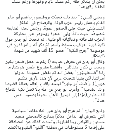
يمكن أن يندثر حقه رغم عسف الأيّام وقهرها ورغم عسف
الطغاة وقهرهم".
ومضى البيان : " بعد ذلك تحدّث بروفيسور إبراهيم أبو جابر
القائم بأعمال رئيس حزب الوفاء والإصلاح في الداخل
الفلسطيني حيث حيّى الحضور عمومًا ورئيس لجنة المتابعة
خصوصًا، حيث دائمًا يلبي الدعوة ويحرص على مشاركة
الحزب نشاطاته وفعاليّاته الوطنية .
ثم تحدث أبو جابر حول
نكبة قرية العراقيب مسقط رأسه، ثمّ ذكر أنه والمرافقون في
موسوعة "جرح النكبة" أحصوا 15 ألف شهيد من شهداء
نكبة48.
وقال أبو جابر في معرض حديثه (( رغم ما حصل فنحن بخير
ويجب أن نكون متفائلين، وأفشلنا مشروع طمس هويتنا، ما
زلنا "فلسطينيّون" بفضل
الله ثم بفضل صمودنا...حاولوا
أسرلتنا، لكن بقينا نتحدث عربي لأنّ هذه الأرض تتكلم
عربي)). وأضاف أبو جابر:" نجحنا بإقناع العالم بعدالة قضيتنا
وأننا الضحية".
وأعرب أبو جابر عن أمله بألّا تصل نكبة القطاع
الفلسطيني(غزّة) إلى ترحيل الأهل، مشيدًا بصمود الناس
هناك" .
وتابع البيان: " ثم عرج أبو جابر على الملاحقات السياسية
التي يتعرض لها الداخل، مذكرًا بنماذج كالصحفي سعيد
حسنين والقيادي رجا اغبارية، وتحدث كذلك عن المصادقة
على إقامة 5 مستوطنات في منطقة "النّقع" النقباوية(تمتد