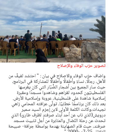
تصوير حزب الوفاء والإصلاح
واضاف حزب الوفاء والاصلاح في بيان : " احتشد لفيفٌ من
الأهل، رجالًا، نساءً وأطفالًا وأطفالًا للمشاركة في البرنامج،
حيث سار الجميع بين أشجار الصُّبّار التي كان يغرسها
الفلسطينيّون كحدود لقراهم وشاهدوا مسجدًا ومقبرة
إسلامية شاهدة على فلسطينية، عروبة وإسلامية الأرض.
بعد ذلك كان برنامجًا خطابيًا، تولّى عرافته المحامي زاهي
نجيدات،وكانت الكلمة الأولى لابن إجزم السيد سمير
درويش(الذي ناب عن أحد أبناء صرفند لظرف طارئ) الذي
تحدث عن رحلة النّضال والمثابرة من أجل تثبيت مسجد
صرفند، حيث قام الصهاينة بهدمة بواسطة جرافة- صبيحة