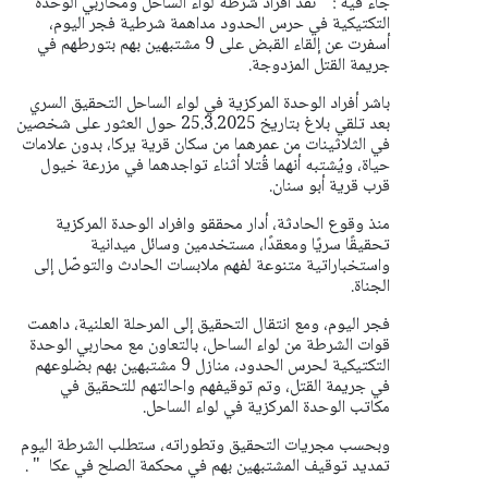
جاء فيه : " نفذ أفراد شرطة لواء الساحل ومحاربي الوحدة
التكتيكية في حرس الحدود مداهمة شرطية فجر اليوم،
أسفرت عن إلقاء القبض على 9 مشتبهين بهم بتورطهم في
جريمة القتل المزدوجة.
باشر أفراد الوحدة المركزية في لواء الساحل التحقيق السري
بعد تلقي بلاغ بتاريخ 25.3.2025 حول العثور على شخصين
في الثلاثينات من عمرهما من سكان قرية يركا، بدون علامات
حياة، ويُشتبه أنهما قُتلا أثناء تواجدهما في مزرعة خيول
قرب قرية أبو سنان.
منذ وقوع الحادثة، أدار محققو وافراد الوحدة المركزية
تحقيقًا سريًا ومعقدًا، مستخدمين وسائل ميدانية
واستخباراتية متنوعة لفهم ملابسات الحادث والتوصّل إلى
الجناة.
فجر اليوم، ومع انتقال التحقيق إلى المرحلة العلنية، داهمت
قوات الشرطة من لواء الساحل، بالتعاون مع محاربي الوحدة
التكتيكية لحرس الحدود، منازل 9 مشتبهين بهم بضلوعهم
في جريمة القتل، وتم توقيفهم واحالتهم للتحقيق في
مكاتب الوحدة المركزية في لواء الساحل.
وبحسب مجريات التحقيق وتطوراته، ستطلب الشرطة اليوم
تمديد توقيف المشتبهين بهم في محكمة الصلح في عكا " .