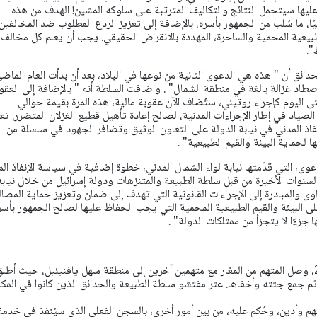
يها سيتحمل النتائج والتكاليف المترتبة على سلوكه المشين! الهدف من هذه
ًا، ما سُلب من الجمهور بأسره، بالإضافة إلى تعزيز الردع المطلوب ضد المخالفين
بيعية المحمية والساحرة، المهددة بالانقراض الحقيقي. يجب أن يعلم كل مخالف 
".
ق أن " هذه هي الدعوى الثانية من نوعها في البلاد، بعد أن بدأت العام الماض
د غزالة بالغة في منطقة الشمال" . واضافت السلطة أنه " بالإضافة إلى العقو
ى اليوم كإجراء روتيني، ستُضاف الآن عقوبة مالية، هذه المرة بقيمة حوالي
تع
اذ المدني في نيابة الدولة على التعاون الوثيق وتضافر الجهود في سلسلة من
يها لحماية البيئة والقيم الطبيعية" .
عوى، التي قدّمتها نيابة لواء الشمال المدني، خطوة إضافية في سياسة الإنفاذ ال
لسنوات الأخيرة من قبل سلطة الطبيعة والمتنزهات ودولة إسرائيل من خلال نيابة
وى والمبادرة إلى الإجراءات القانونية التي تهدف إلى ضمان وتعزيز حماية المصال
لى البيئة والقيم الطبيعية المحمية التي يجب الحفاظ عليها لصالح الجمهور بأسر
 جزءًا لا يتجزأ من ممتلكات الدولة" .
وتابع البيان: " في عام 2020، وصل المتهم من المغار مع متهمين آخرين إلى منطقة سهل يافنيئيل، حيث أطل
 ثم جمع جثته وأخفاها.
عثر مفتشو سلطة الطبيعة والحدائق الذين كانوا في المكا
، اعترف المتهم وأدين، وحُكم عليه، من بين أمور أخرى، بالسجن الفعلي الذي سيُنفذ في خدمة