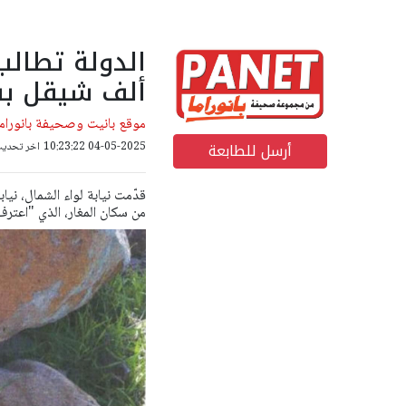
ألف شيقل بس
موقع بانيت وصحيفة بانوراما
أرسل للطابعة
04-05-2025 10:23:22
اخر تحديث: 04-05-2025 00
قدّمت نيابة لواء الشمال، ن
من سكان المغار، الذي "اعترف وأدين في يونيو 2024 بصي