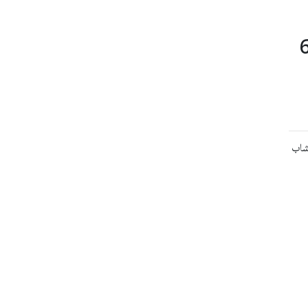
ض بقيمة 600
شاب