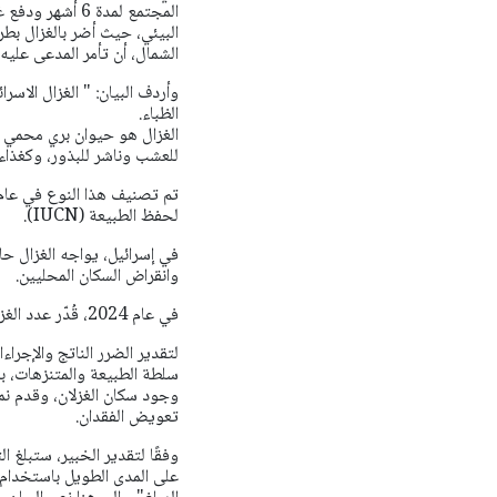
المجتمع لمدة 6 أشهر ودفع غرامة قدرها 25 ألف شيكل.
البيئي، حيث أضر بالغزال بطر
الشمال، أن تأمر المدعى عليه
وأردف البيان: " الغزال الاسر
الظباء.
الغزال هو حيوان بري محمي 
للعشب وناشر للبذور، وكغذاء
لحفظ الطبيعة (IUCN).
في إسرائيل، يواجه الغزال حال
وانقراض السكان المحليين.
في عام 2024، قُدّر عدد الغزلان في إسرائيل بحوالي 5,500 فرد فقط.
لتقدير الضرر الناتج والإجراء
سلطة الطبيعة والمتنزهات، بدر
وجود سكان الغزلان، وقدم نمو
تعويض الفقدان.
وفقًا لتقدير الخبير، ستبلغ ال