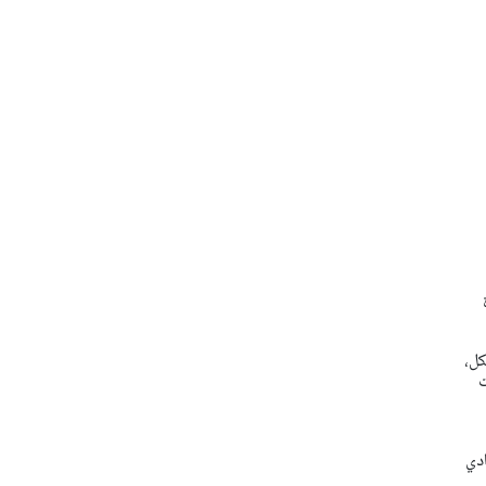
ض مالي قدره حوالي 600 ألف شيكل،
دي