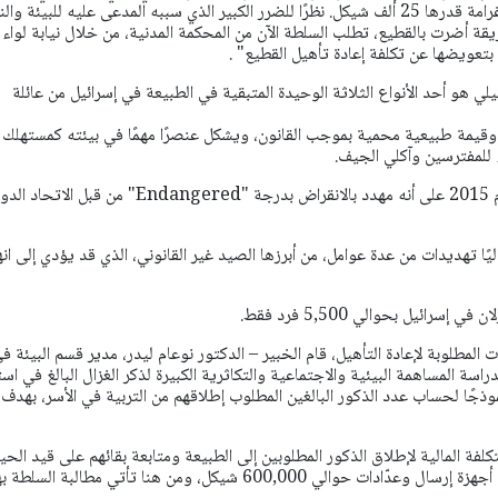
نظرًا للضرر الكبير الذي سببه المدعى عليه للبيئة والن
يقة أضرت بالقطيع، تطلب السلطة الآن من المحكمة المدنية، من خلال نيابة لواء
 بتعويضها عن تكلفة إعادة تأهيل القطيع" .
ائيلي هو أحد الأنواع الثلاثة الوحيدة المتبقية في الطبيعة في إسرائيل من عائلة
وقيمة طبيعية محمية بموجب القانون، ويشكل عنصرًا مهمًا في بيئته كمستهلك
 للمفترسين وآكلي الجيف.
تم تصنيف هذا النوع في عام 2015 على أنه مهدد بالانقراض بدرجة "Endangered" من قبل الات
يًا تهديدات من عدة عوامل، من أبرزها الصيد غير القانوني، الذي قد يؤدي إلى انه
ات المطلوبة لإعادة التأهيل، قام الخبير – الدكتور نوعام ليدر، مدير قسم البيئة ف
اسة المساهمة البيئية والاجتماعية والتكاثرية الكبيرة لذكر الغزال البالغ في است
ذجًا لحساب عدد الذكور البالغين المطلوب إطلاقهم من التربية في الأسر، بهدف
تكلفة المالية لإطلاق الذكور المطلوبين إلى الطبيعة ومتابعة بقائهم على قيد الحيا
على المدى الطويل باستخدام أجهزة إرسال وعدّادات حوالي 600,000 شيكل، ومن هنا تأتي مطالبة السلط