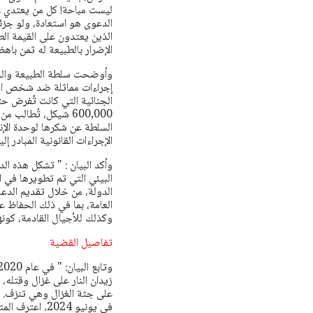
ليست مباحة! كل من يعتدي عل
الدعوى هو استعادة، ولو جزئي
الذين يعتدون على القيمة الط
الإضرار بالطبيعة له ثمن باهظ
وأوضحت سلطة الطبيعة والحدائ
إجراءات مماثلة ضد شخص اصطا
الجنائية التي كانت تُفرض حت
600,000 شيكل، تُطالب من الصياد في إطار الإجراءات المدنية، لصالح إعادة تأهيل قطيع الغزلان المتضرر.
السلطة عن شكرها لوحدة الإنف
الإجراءات القانونية المبادر إل
وأكد البيان : " تشكل هذه الد
البيئي التي تم تطويرها في ا
الدولة، من خلال تقديم الدعا
العامة، بما في ذلك الحفاظ ع
وكذلك للأجيال القادمة، كونها
تفاصيل القضية
زيدان النار على غزال وقتله،
على جثة الغزال وهي تنزف.
في يونيو 2024