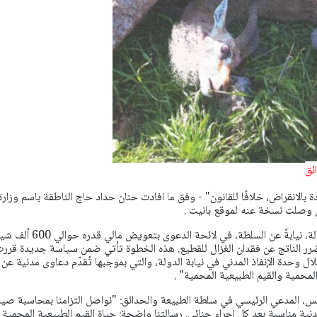
ئق
بالانقراض، خلافًا للقانون" - وفق ما افادت حنان حداد حاج
الناطقة باسم وزارة
ان وصلت نسخة عنه لموقع بانيت .
وأضاف البيان : " تطالب الدولة، نيابةً عن السلطة، في لائحة الدعوى بتعوي
رر الناتج عن فقدان الغزال للقطيع.
هذه الخطوة تأتي ضمن سياسة جديدة قررت
ل وحدة الإنفاذ المدني في نيابة الدولة، والتي بموجبها تُقدّم دعاوى مدنية عن
لمحمية والقيم الطبيعية المحمية" .
، المدعي الرئيسي في سلطة الطبيعة والحدائق: "نواصل التزامنا بمحاسبة صيا
دنية مناسبة بعد كل إجراء جنائي. رسالتنا واضحة: حياة القيم الطبيعية المحمية