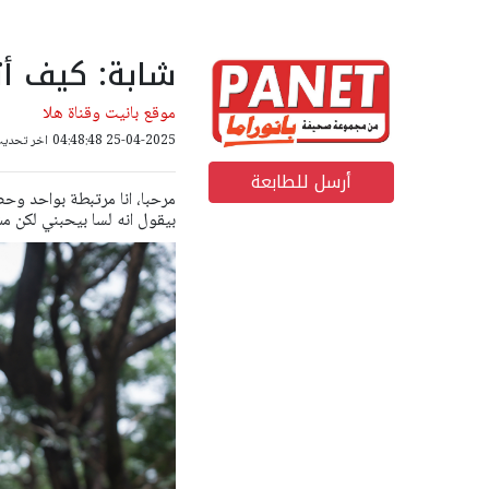
شابة: كيف أ
موقع بانيت وقناة هلا
25-04-2025 04:48:48
اخر تحديث: 03-03-2026 56
أرسل للطابعة
مرحبا، انا مرتبطة بواحد وحص
بيقول انه لسا بيحبني لكن مش