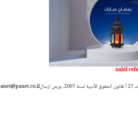
استعمال المضامين بموجب بند 27 أ لقانون الحقوق الأدبية لسنة 2007، يرجى ارسال
anet@panet.co.il