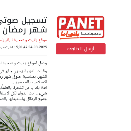
تسجيل صوتي 
شهر رمضان ا
موقع بانيت وصحيفة بانوراما
أرسل للطابعة
04-03-2025 15:01:47
اخر تحديث: 04-03-2025 36
وصل لموقع بانيت وصحيفة با
وقالت المربية يسرى جابر في 
الشهر،
بمناسبة حلول شهر رم
الاسلامية بالف خير ..
اهلا بك يا من تشعرنا بالطمأني
شيء ..
انت الدواء لكل الاسقا
جميع الرذائل ونستبدلها بالت