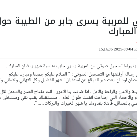
للمربية يسرى جابر من الطيبة حو
لمبارك
15:14:
نوراما تسجيل صوتي من المربية يسرى جابر بمناسبة شهر رمضان المبارك .
رسالة أرفقتها مع التسجيل الصوتي : " السلام عليكم جميعا ومبارك عليكم
ضان اود ان ابعث
عبر الموقع عن استقبال الشهر الفضيل وكل التهاني والاماني وا
نة والامان والراحة والامل ، اذا ضاقت بنا الامور ..
انت مفتاح الصبر والتحمل لكل
م والاخطاء التي اجتاحت انفسنا طوال العام. ..
سنستقبلك بقلب نقي وسنتخلى ع
حلي بالفضائل.
فاهلا بقدومك يا شهر الخيرات والبركات….. ".