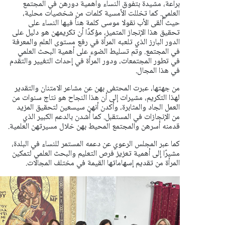
براعة، مشيدة بتفوق النساء وأهمية دورهن في المجتمع
العلمي. كما تخللت الأمسية كلمات من شخصيات محلية،
حيث ألقى الأب نقولا موسى كلمة هنأ فيها النساء على
تحقيق هذا الإنجاز المتميز، مؤكدًا أن تكريمهن هو دليل على
الدور البارز الذي تلعبه المرأة في رفع مستوى العلم والمعرفة
في المجتمع. وتم تسليط الضوء على أهمية البحث العلمي
في تطور المجتمعات، ودور المرأة في إحداث التغيير والتقدم
في هذا المجال.
من جهتها، عبرت المحتفى بهن عن مشاعر الامتنان والتقدير
لهذا التكريم، مشيرات إلى أن هذا النجاح هو نتاج سنوات من
العمل الجاد والمثابرة، وأكدن أنهن سيسعين لتحقيق المزيد
من الإنجازات في المستقبل. كما أشدن بالدعم الكبير الذي
قدمنه أسرهن والمجتمع المحيط بهن خلال مسيرتهن العلمية.
كما عبر المجلس الرعوي عن دعمه المستمر للنساء في البلدة،
مشيرًا إلى أهمية تعزيز فرص التعليم والبحث العلمي لتمكين
المرأة من تقديم إسهاماتها القيمة في مختلف المجالات.