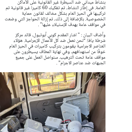
بنشاط ميداني ضد السيطرة غير القانونية على الأماكن
العامة.
في إطار النشاط، تم تفكيك 60 كاميرا غير قانونية تم
تركيبها في الحيز العام بشكل مخالف لقانون حماية
الخصوصية. بالإضافة إلى ذلك، تم إزالة الحواجز التي وضعت
في مواقف عامة بهدف الإستيلاء عليها" .
وأضاف البيان : " اشار المقدم كوبي أبوتبول، قائد مركز
شرطة يافا: “نحن نعمل ضد كل الأعمال الإجرامية. هؤلاء
العناصر الاجرامية يقومون بتركيب كاميرات في الحيز العام
خوفًا من استهدافهم، وفي نهاية المطاف يسيطرون على
مواقف عامة تحت الترهيب. سنواصل العمل على جميع
الجبهات ضد عناصر الاجرام” .