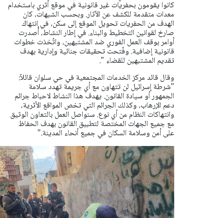
كانوا يقومون بحفريات غير قانونية في موقع أثري باستخدام
معدات متقدمة للكشف عن الآثار. وبحسب الشبهات، كان
الهدف من الحفريات تحويل الموقع إلى سكن، في انتهاك
صارخ لقوانين التخطيط والبناء.
في إطار النشاط، أُصدرت
أوامر بوقف العمل الفوري ضد المشتبهين، واتُخذت خطوات
قانونية إضافية. وفُتحت تحقيقات جنائية وإدارية بهدف
تقديم المشتبهين للقضاء ".
وقال قائد مركز الخدمات المجتمعية في حي سلوان قائلاً:
"شرطة إسرائيل لن تتهاون مع أي جريمة تهدد سلامة
الجمهور أو سيادة القانون. يهدف هذا النشاط لاحباط جرائم
دعم الإرهاب، وكذلك الجرائم التي تخص المواقع الأثرية،
وانتهاكات النظام من أي نوع. سنواصل العمل بالتعاون الوثيق
مع جميع الجهات المختصة لتطبيق القانون بهدف الحفاظ
على أمن وسلامة السكان في جميع أنحاء المدينة."