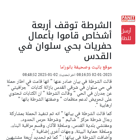
الشرطة توقف أربعة
أرسل
أشخاص قاموا بأعمال
للطابعة
حفريات بحي سلوان في
القدس
موقع بانيت وصحيفة بانوراما
02-01-2025 08:16:35
اخر تحديث: 02-01-2025 08:48:52
قالت الشرطة في بيان صادر عنها " انها قامت في اطار حملة
في حي سلوان في شرقي القدس بازالة كتابات " جرافيتي "
عن جدران في الحي " وقالت الشرطة " ان الكتابات تحتوي
على تحريض لدعم منظمات " وصفتها الشرطة بانها "
ارهابية ".
كما قالت الشرطة في بيانها " انه تم تنفيذ الحملة بمشاركة
رجال شرطة مركز " شاليم " وشرطة
حرس الحدود،
ومفتشي بلدية القدس، وسلطة الآثار، وقسم مراقبة البناء،
وسلطة حماية البيئة، وجهات أخرى إضافية ".
وأضافت الشرطة في بيانها : " كما تم تحديد أربعة مشتبهين