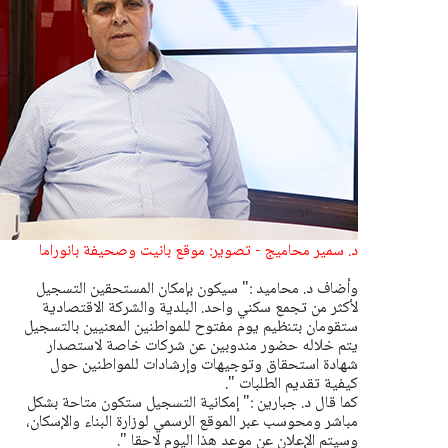
د. سمير محاميج - تصوير: موقع بانيت وصحيفة بانوراما
وأضاف د. محاميد :" سيكون بإمكان المستحقين التسجيل
لأكثر من تجمع سكني واحد. البلدية والشركة الاقتصادية
ستقومان بتنظيم يوم مفتوح للمواطنين المعنيين بالتسجيل
يتم خلاله حضور مندوبين عن شركات خاصة لاستصدار
شهادة استحقاق وتوجيهات وإرشادات للمواطنين حول
كيفية تقديم الطلبات ".
كما قال د. جبارين :" إمكانية التسجيل ستكون متاحة بشكل
مباشر ومحوسب عبر الموقع الرسمي لوزارة البناء والإسكان،
وسيتم الإعلان عن موعد هذا اليوم لاحقا ".