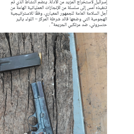
إسرائيل لاستخراج المزيد من الأدلة.
ينضم النشاط الذي تم
تنفيذه أمس إلى سلسلة من الإنجازات العملياتية الهامة من
أجل السلامة العامة للجمهور المعياري، وفقًا للاستراتيجية
الهجومية التي وضعها قائد شرطة المركز – اللواء يائير
حتسروني، ضد مرتكبي الجريمة" .