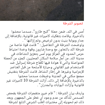
تصوير الشرطة
أمس في اللد، ضمن حملة "كبح طارئ"، مسدسا محشوا
بالذخيرة، وقامت بتفكيك كاميرات غير قانونية، بالإضافة إلى
جدار وبوابة بنيت بدون ترخيص وتم إزالتها " .
واوضحت الشرطة في التفاصيل : " قامت قوة خاصة من
شرطة اللد بالتعاون مع وحدة شارون وقوة وخدة احتياط
حرس الحدود في المركز يوم أمس بتعزيز النشاطات في
مدينة اللد، من أجل سلامة السكان المحليين، كجزء من الحملة
المتواصلة والتي لا هوادة فيها لكفاح شرطة إسرائيل ضد
الاستخدام غير القانوني وحيازة الأسلحة من قبل العناصر
الإجرامية وغيرها.
في إطار النشاط، قامت الشرطة بتفتيش
مجمع سكني في المدينة وضبطت مسدسا محشوا
بالذخيرة.
بالإضافة إلى ذلك، أزالت الشرطة 10 كاميرات غير
قانونية وأزالت البوابات والجدران" .
واردف بيان الشرطة : " قام خبير متفجرات الشرطة بفحص
المسدس للتأكد من عدم وجود أي خطر على الجمهور، وبعد
ذلك تم تحويله إلى مختبرات الطب الشرعي التابع لشرطة