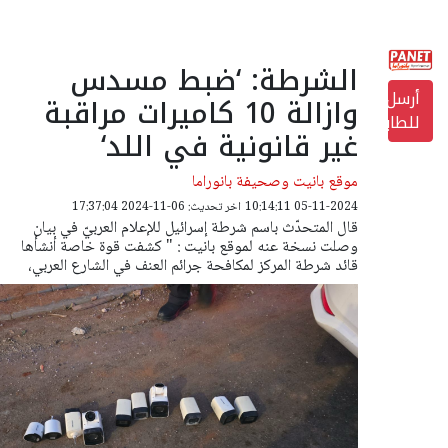
الشرطة: ‘ضبط مسدس
أرسل
وازالة 10 كاميرات مراقبة
للطابعة
غير قانونية في اللد‘
موقع بانيت وصحيفة بانوراما
05-11-2024 10:14:11
اخر تحديث: 06-11-2024 17:37:04
قال المتحدّث باسم شرطة إسرائيل للإعلام العربيّ في بيان
وصلت نسخة عنه لموقع بانيت : " كشفت قوة خاصة أنشأها
قائد شرطة المركز لمكافحة جرائم العنف في الشارع العربي،