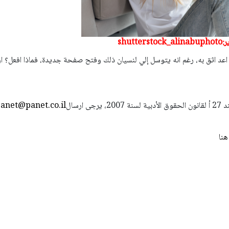
shu
اعد اثق به، رغم انه يتوسل إلي لنسيان ذلك وفتح صفحة جديدة، فماذا افعل؟ ار
استعمال المضامين بموجب بند 27 أ لقانون الحقوق الأدبية لسنة 2007، يرجى ارسال
anet@panet.co.il
هنا