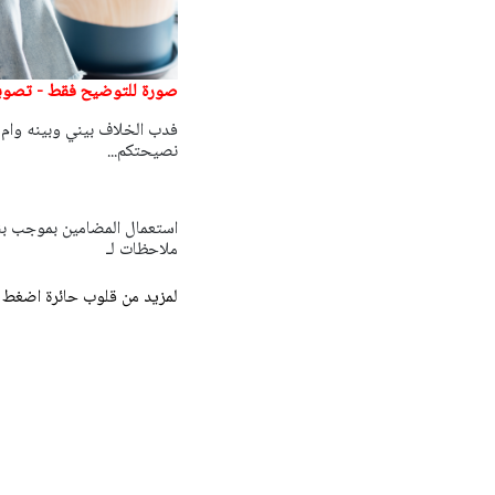
صورة للتوضيح فقط - تصوير:tterstock_alinabuphoto
فدب الخلاف بيني وبينه وام 
نصيحتكم...
ملاحظات لـ
لمزيد من قلوب حائرة اضغط 