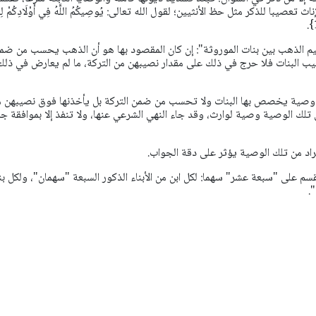
 تعصيبا للذكر مثل حظ الأنثيين؛ لقول الله تعالى: يُوصِيكُمُ اللَّهُ فِي أَوْلَادِكُمْ لِلذَّ
يم الذهب بين بنات الموروثة": إن كان المقصود بها هو أن الذهب يحسب من ضم
ب البنات فلا حرج في ذلك على مقدار نصيبهن من التركة، ما لم يعارض في ذلك
ها وصية يخصص بها البنات ولا تحسب من ضمن التركة بل يأخذنها فوق نصيبهن 
تلك الوصية وصية لوارث، وقد جاء النهي الشرعي عنها، ولا تنفذ إلا بموافقة ج
اد من تلك الوصية يؤثر على دقة الجواب.
سم على "سبعة عشر" سهما: لكل ابن من الأبناء الذكور السبعة "سهمان"، ولكل ب
.