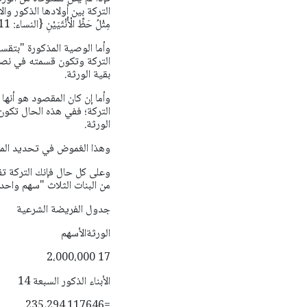
التركة بين أولادها الذكور والإناث
مِثْلُ حَظِّ الْأُنْثَيَيْنِ {النساء: 11}.
وأما الوصية المذكورة "بتقس
التركة وتكون قسمته في نصي
بقية الورثة.
وأما إن كان المقصود هو أن
التركة؛ ففي هذه الحال تكون 
الورثة.
وهذا الغموض في تحديد المر
وعلى كل حال فإنك التركة تق
من البنات الثلاث "سهم واحد"
جدول الفريضة الشرعية
الورثةالأسهم
17 2،000،000
الأبناء الذكور السبعة 14
=235،294.117646