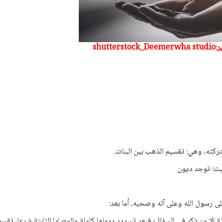
shut
تركته، وهي: تقسيم الذهب بين البنات.
يت: توجد ديون
لى رسول الله وعلى آله وصحبه، أما بعد:
ثة إلا من ذكر في السؤال؛ فبعد تسديد ديونها كاملة والوصايا الثابتة شرعا، تقسم