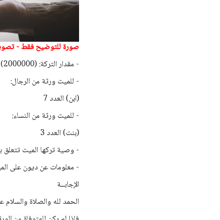
صورة للتوضيح فقط - تصوير:terstock_Deemerwha studio
- مقدار التركة: (2000000)
- للميت ورثة من الرجال:
(ابن) العدد 7
- للميت ورثة من النساء:
(بنت) العدد 3
- وصية تركها الميت تتعلق ب
- معلومات عن ديون على الم
الإجابــة
الحمد لله والصلاة والسلام ع
فإذا لم يكن للمتوفاة من الور