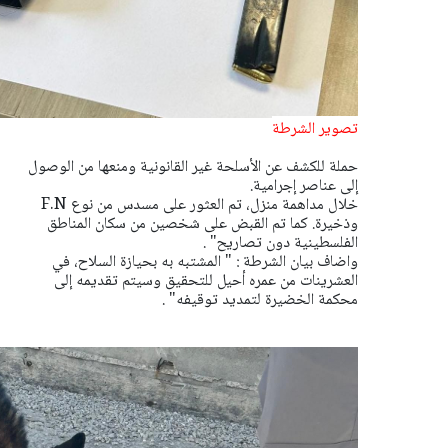
تصوير الشرطة
حملة للكشف عن الأسلحة غير القانونية ومنعها من الوصول
إلى عناصر إجرامية.
خلال مداهمة منزل، تم العثور على مسدس من نوع F.N
وذخيرة. كما تم القبض على شخصين من سكان المناطق
الفلسطينية دون تصاريح" .
واضاف بيان الشرطة : " المشتبه به بحيازة السلاح، في
العشرينات من عمره أحيل للتحقيق وسيتم تقديمه إلى
محكمة الخضيرة لتمديد توقيفه" .