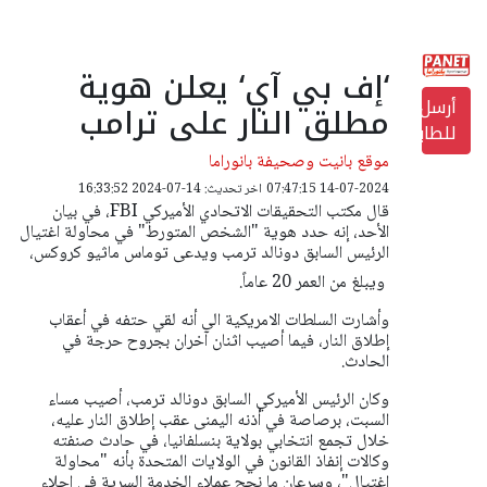
‘إف بي آي‘ يعلن هوية
أرسل
مطلق النار على ترامب
للطابعة
موقع بانيت وصحيفة بانوراما
14-07-2024 07:47:15
اخر تحديث: 14-07-2024 16:33:52
قال مكتب التحقيقات الاتحادي الأميركي FBI، في بيان
الأحد، إنه حدد هوية ‭‭"‬‬الشخص المتورط" في محاولة اغتيال
الرئيس السابق دونالد ترمب ويدعى توماس ماثيو كروكس،
ويبلغ من العمر 20 عاماً.
وأشارت السلطات الامريكية الى أنه لقي حتفه في أعقاب
إطلاق النار، فيما أصيب اثنان آخران بجروح حرجة في
الحادث.
وكان الرئيس الأميركي السابق دونالد ترمب، أصيب مساء
السبت، برصاصة في أذنه اليمنى عقب إطلاق النار عليه،
خلال تجمع انتخابي بولاية بنسلفانيا، في حادث صنفته
وكالات إنفاذ القانون في الولايات المتحدة بأنه "محاولة
اغتيال"، وسرعان ما نجح عملاء الخدمة السرية في إجلاء