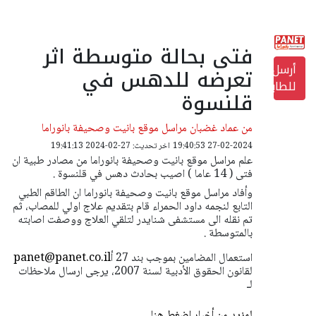
فتى بحالة متوسطة اثر
أرسل
تعرضه للدهس في
للطابعة
قلنسوة
من عماد غضبان مراسل موقع بانيت وصحيفة بانوراما
27-02-2024 19:40:53
اخر تحديث: 27-02-2024 19:41:13
علم مراسل موقع بانيت وصحيفة بانوراما من مصادر طبية ان
فتى ( 14 عاما ) اصيب بحادث دهس في قلنسوة .
وأفاد مراسل موقع بانيت وصحيفة بانوراما ان الطاقم الطبي
التابع لنجمه داود الحمراء قام بتقديم علاج اولي للمصاب، ثم
تم نقله الى مستشفى شنايدر لتلقي العلاج ووصفت اصابته
بالمتوسطة .
استعمال المضامين بموجب بند 27 أ
panet@panet.co.il
لقانون الحقوق الأدبية لسنة 2007، يرجى ارسال ملاحظات
لـ
لمزيد من أخبار اضغط هنا