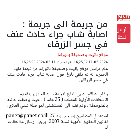
من جريمة الى جريمة :
أرسل
اصابة شاب جراء حادث عنف
للطابعة
في جسر الزرقاء
موقع بانيت وصحيفة بانوراما
11-02-2024 16:25:32
اخر تحديث: 11-02-2024 16:26:00
علم مراسل موقع بانيت وصحيفة بانوراما من نجمة داود
الحمراء أنه تم تلقي بلاغ حول اصابة شاب جراء حادث عنف
في جسر الرزقاء .
وقام الطاقم الطبي التابع لنجمة داود الحمراء بتقديم
الاسعافات الأولية للمصاب ( 35 عاما ) ، حيث وصفت حالته
بالمتوسطة . وتم نقله الى المستشفى لمواصلة تلقي العلاج .
استعمال المضامين بموجب بند 27 أ
panet@panet.co.il
لقانون الحقوق الأدبية لسنة 2007، يرجى ارسال ملاحظات
لـ