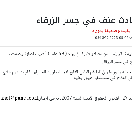
ادث عنف في جسر الزرقاء
بانيت وصحيفة بانوراما
03:15:
 من مصادر طبية أنّ رجلا ( 59 عاما ) ،أصيب اصابة وصفت ،
 في جسر الزرقاء .
ة بانوراما ، أنّ الطاقم الطبي التابع لنجمة داوود الحمراء ، قام بتقديم علاج أ
قي العلاج في مستشفى هيلل يافيه .
استعمال المضامين بموجب بند 27 أ لقانون الحقوق الأدبية لسنة 2007، يرجى ارسال
anet@panet.co.il