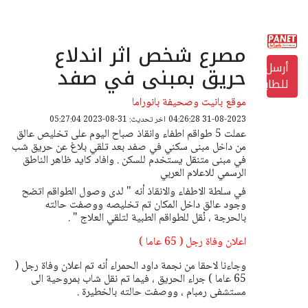
مصرع شخص اثر اندلاع
أرسل
حريق بمبنى في صفد
للطابعة
موقع بانيت وصحيفة بانوراما
31-08-2023 04:26:28
اخر تحديث: 31-08-2023 05:27:04
عملت 5 طواقم اطفاء وانقاذ صباح اليوم على تخليص عالق
من داخل مبنى سكني في صفد بعد تلقي بلاغ عن حريق شب
في مبنى متنقل يستخدم للسكن . وافاد كايد ظاهر الناطق
الرسمي للاعلام العربي
في سلطة الاطفاء والانقاذ أنه " لدى وصول الطواقم اتضح
وجود عالق داخل المكان تم تخليصه ووصفت حالته
بالحرجة ، نُقل للطواقم الطبية لتلقي العلاج " .
اعلان وفاة رجل ( 65 عاما )
وجاءنا لاحقا من نجمة داود الحمراء أنه تم اعلان وفاة رجل (
65 عاما ) جراء الحريق ، فيما تم نقل شاب بمروحية الى
مستشفى رمبام ، ووصفت حالته بالخطيرة .