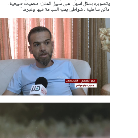
وتصويره بشكل اسهل، على سبيل المثال: محميات طبيعية،
أماكن ساحلية ، شواطئ يمنع السباحة فيها وغيرها".