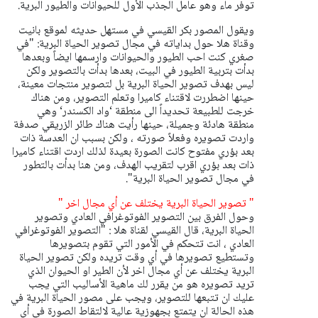
توفر ماء وهو عامل الجذب الأول للحيوانات والطيور البرية.
ويقول المصور بكر القيسي في مستهل حديثه لموقع بانيت
وقناة هلا حول بداياته في مجال تصوير الحياة البرية: "في
صغري كنت احب الطيور والحيوانات وارسمها ايضاً وبعدها
بدأت بتربية الطيور في البيت، بعدها بدأت بالتصوير ولكن
ليس بهدف تصوير الحياة البرية بل لتصوير منتجات معينة،
حينها اضطررت لاقتناء كاميرا وتعلم التصوير، ومن هناك
خرجت للطبيعة تحديداً الى منطقة ‘واد الكسندر‘ وهي
منطقة هادئة وجميلة، حينها رأيت هناك طائر الزريقي صدفة
واردت تصويره وفعلاً صورته ، ولكن بسبب ان العدسة ذات
بعد بؤري مفتوح كانت الصورة بعيدة لذلك اردت اقتناء كاميرا
ذات بعد بؤري اقرب لتقريب الهدف، ومن هنا بدأت بالتطور
في مجال تصوير الحياة البرية".
" تصوير الحياة البرية يختلف عن أي مجال اخر "
وحول الفرق بين التصوير الفوتوغرافي العادي وتصوير
الحياة البرية، قال القيسي لقناة هلا : "التصوير الفوتوغرافي
العادي ، انت تتحكم في الأمور التي تقوم بتصويرها
وتستطيع تصويرها في أي وقت تريده ولكن تصوير الحياة
البرية يختلف عن أي مجال اخر لأن الطير او الحيوان الذي
تريد تصويره هو من يقرر لك ماهية الأساليب التي يجب
عليك ان تتبعها للتصوير، ويجب على مصور الحياة البرية في
هذه الحالة ان يتمتع بجهوزية عالية لالتقاط الصورة في أي