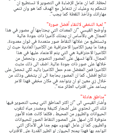
لحظة. كما ان عامل الإضاءة في التصوير لا تستطيع ان
تتحكم به وعليك ان تتعامل مع الهدف كما هو وان تنمي
مهاراتك وتأخذ اللقطة كما يجب".
" لعبة التخفي لالتقاء أفضل صورة"
وأوضح القيسي "ان المعدات التي يحتاجها أي مصور في هذا
المجال هي بالأساس ان يمتلك كاميرا ذات جودة عالية
وتستطيع من خلالها التقاط صور متعددة في ثوان معدودة،
وهذا ما يميز الكاميرا الاحترافية عن الكاميرا العادية حيث ان
الكاميرا الاحترافية هي التي يتم الاعتماد عليها في هذا
المجال، لأنها تسهل على المصور التصوير ، ونحصل من
خلالها على صور ذات جودة عالية. اضف الى ذلك مثبت
الكاميرا فمن المفضل عدم حمل الكاميرا باليد لكي تحصل على
نتائج افضل، كما ان المصور بحاجة الى ان يتخفى وذلك من
خلال زي معين او ان يتواجد في مكان مخفي فهذا الامر
يساعد على اقتراب الطائر منه".
"مناطق هادئة"
وأشار القيسي الى "ان اكثر المناطق التي يحب التصوير فيها
تلك التي تحتوي على أشجار كثيفة ومصدر مياه لتقرب
الحيوانات والطيور من المحيط ، فكلما كانت هذه الأمور
متوفرة كان اسهل على المصور التقاط الصور للحيوانات
والطيور. كما ان عامل الهدوء مهم جدا في الأماكن التي
اتواجد بها فهذا يمنح الحيوان او الطير القدرة على الاقتراب