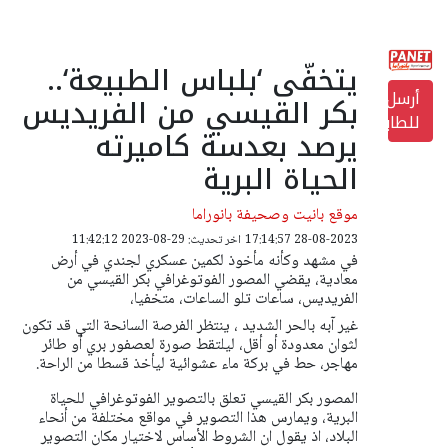
يتخفّى ‘بلباس الطبيعة‘..
أرسل
بكر القيسي من الفريديس
للطابعة
يرصد بعدسة كاميرته
الحياة البرية
موقع بانيت وصحيفة بانوراما
28-08-2023 17:14:57
اخر تحديث: 29-08-2023 11:42:12
في مشهد وكأنه مأخوذ لكمين عسكري لجندي في أرض
معادية، يقضي المصور الفوتوغرافي بكر القيسي من
الفريديس، ساعات تلو الساعات، متخفيا،
غير آبه بالحر الشديد ، ينتظر الفرصة السانحة التي قد تكون
لثوان معدودة أو أقل، ليلتقط صورة لعصفور بري أو طائر
مهاجر، حط في بركة ماء عشوائية ليأخذ قسطا من الراحة.
المصور بكر القيسي تعلق بالتصوير الفوتوغرافي للحياة
البرية، ويمارس هذا التصوير في مواقع مختلفة من أنحاء
البلاد، اذ يقول ان الشروط الأساس لاختيار مكان التصوير