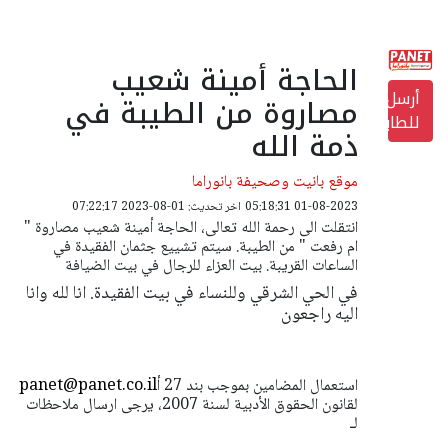
الحاجة أمينة شعيب
أرسل
مصاروة من الطيبة في
للطابعة
ذمة الله
موقع بانيت وصحيفة بانوراما
01-08-2023 05:18:31
اخر تحديث: 01-08-2023 07:22:17
انتقلت الى رحمة الله تعالى، الحاجة أمينة شعيب مصاروة "
ام رفعت " من الطيبة. سيتم تشييع جثمان الفقيدة في
الساعات القريبة. بيت العزاء للرجال في بيت الضيافة
في الحي الشرقي وللنساء في بيت الفقيدة. انا لله وانا
اليه راجعون
استعمال المضامين بموجب بند 27 أ
panet@panet.co.il
لقانون الحقوق الأدبية لسنة 2007، يرجى ارسال ملاحظات
لـ