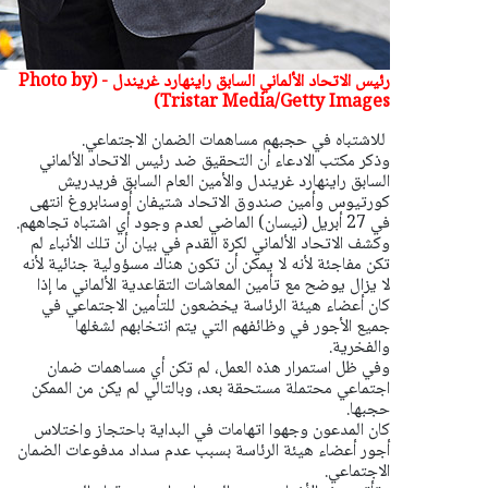
رئيس الاتحاد الألماني السابق راينهارد غريندل - (Photo by
Tristar Media/Getty Images)
للاشتباه في حجبهم مساهمات الضمان الاجتماعي.
وذكر مكتب الادعاء أن التحقيق ضد رئيس الاتحاد الألماني
السابق راينهارد غريندل والأمين العام السابق فريدريش
كورتيوس وأمين صندوق الاتحاد شتيفان أوسنابروغ انتهى
في 27 أبريل (نيسان) الماضي لعدم وجود أي اشتباه تجاههم.
وكشف الاتحاد الألماني لكرة القدم في بيان أن تلك الأنباء لم
تكن مفاجئة لأنه لا يمكن أن تكون هناك مسؤولية جنائية لأنه
لا يزال يوضح مع تأمين المعاشات التقاعدية الألماني ما إذا
كان أعضاء هيئة الرئاسة يخضعون للتأمين الاجتماعي في
جميع الأجور في وظائفهم التي يتم انتخابهم لشغلها
والفخرية.
وفي ظل استمرار هذه العمل، لم تكن أي مساهمات ضمان
اجتماعي محتملة مستحقة بعد، وبالتالي لم يكن من الممكن
حجبها.
كان المدعون وجهوا اتهامات في البداية باحتجاز واختلاس
أجور أعضاء هيئة الرئاسة بسبب عدم سداد مدفوعات الضمان
الاجتماعي.