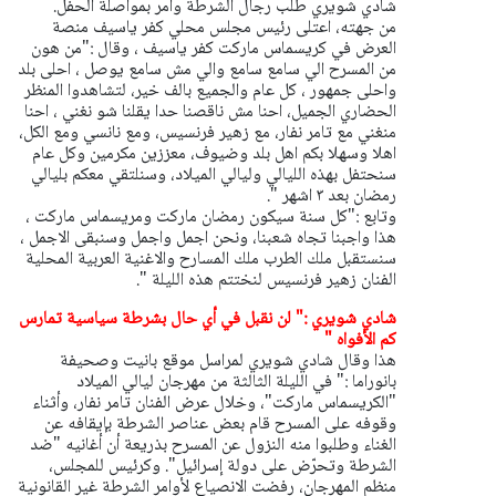
شادي شويري طلب رجال الشرطة وأمر بمواصلة الحفل.
من جهته، اعتلى رئيس مجلس محلي كفر ياسيف منصة
العرض في كريسماس ماركت كفر ياسيف ، وقال :"من هون
من المسرح الي سامع سامع والي مش سامع
يوصل ، احلى بلد
واحلى جمهور ، كل عام والجميع بالف خير، لتشاهدوا المنظر
الحضاري الجميل، احنا مش ناقصنا حدا يقلنا شو نغني ، احنا
منغني مع تامر نفار، مع زهير فرنسيس، ومع نانسي ومع الكل،
اهلا وسهلا بكم اهل بلد وضيوف، معززين مكرمين وكل عام
سنحتفل بهذه الليالي وليالي الميلاد، وسنلتقي معكم بليالي
رمضان بعد ٣ اشهر ".
وتابع :"كل سنة سيكون رمضان ماركت ومريسماس ماركت ،
هذا واجبنا تجاه شعبنا، ونحن اجمل واجمل وسنبقى الاجمل ،
سنستقبل ملك الطرب ملك المسارح والاغنية العربية المحلية
الفنان زهير فرنسيس لنختتم هذه الليلة ".
شادي شويري :" لن نقبل في أي حال بشرطة سياسية تمارس
كم الأفواه "
هذا وقال شادي شويري لمراسل موقع بانيت وصحيفة
بانوراما :" في الليلة الثالثة من مهرجان ليالي الميلاد
"الكريسماس ماركت"، وخلال عرض الفنان تامر نفار، وأثناء
وقوفه على المسرح قام بعض عناصر الشرطة بإيقافه عن
الغناء وطلبوا منه النزول عن المسرح بذريعة أن أغانيه "ضد
الشرطة وتحرّض على دولة إسرائيل".
وكرئيس للمجلس،
منظم المهرجان، رفضت الانصياع لأوامر الشرطة غير القانونية