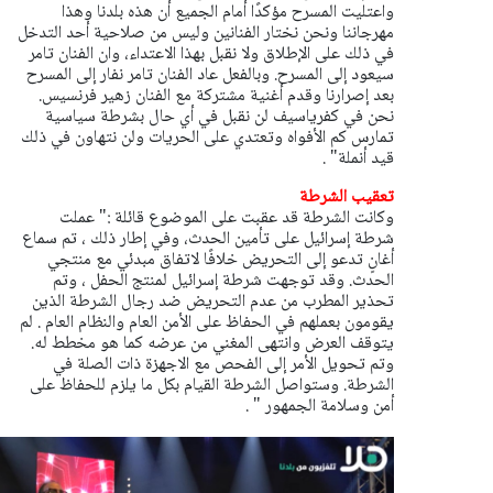
واعتليت المسرح مؤكدًا أمام الجميع أن هذه بلدنا وهذا
مهرجاننا ونحن نختار الفنانين وليس من صلاحية أحد التدخل
في ذلك على الإطلاق ولا نقبل بهذا الاعتداء، وان الفنان تامر
سيعود إلى المسرح. وبالفعل عاد الفنان تامر نفار إلى المسرح
بعد إصرارنا وقدم أغنية مشتركة مع الفنان زهير فرنسيس.
نحن في كفرياسيف لن نقبل في أي حال بشرطة سياسية
تمارس كم الأفواه وتعتدي على الحريات ولن نتهاون في ذلك
قيد أنملة" .
تعقيب الشرطة
وكانت الشرطة قد عقبت على الموضوع قائلة :"
عملت
شرطة إسرائيل على تأمين الحدث، وفي إطار ذلك ، تم سماع
أغانٍ تدعو إلى التحريض خلافًا لاتفاق مبدئي مع منتجي
الحدث. وقد توجهت شرطة إسرائيل لمنتج الحفل ، وتم
تحذير المطرب من عدم التحريض ضد رجال الشرطة الذين
يقومون بعملهم في الحفاظ على الأمن العام والنظام العام . لم
يتوقف العرض وانتهى المغني من عرضه كما هو مخطط له.
وتم تحويل الأمر إلى الفحص مع الاجهزة ذات الصلة في
الشرطة. وستواصل الشرطة القيام بكل ما يلزم للحفاظ على
أمن وسلامة الجمهور " .