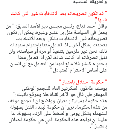
والطريقة المناسبة ".
" قد تكون تصريحاته بعد الانتخابات غير التي كانت
قبلها "
وقال أحمد ذباح، رئيس مجلس دير الأسد السابق: " من
يعمل في السياسة مثل بن غفير وغيره، يمكن ان تكون
تصريحاته قبل الانتخابات بشكل، وبعد الانتخابات
يتحدث بشكل آخر... اذا تعامل معنا باحترام سنرد له
ذلك، نحن غير ملزمين بتنفيذ أوامره أو سياسته، ولن
نقبل تصرفاته اذا كانت شاذة، لكن اذا تعامل معنا
باحترام كبشر فلا مانع لدينا من التعامل مع أي انسان
على أساس الاحترام المتبادل ".
" حكومة احتلال بامتياز "
يوسف طاطور، السكرتير العام للتجمع الوطني
الديمقراطي قال هو الآخر لقناة هلا وموقع بانيت :"
هذه حكومة يمينية بامتياز، وواضح ان للتجمع موقف
من هذه الحكومة. نرى ان حكومة لبيد ، القتل بسهولة
للشهداء بشكل يومي والضغط على الزناد بسهولة، لذا
علينا ان نواجه هذه الحكومة التي هي حكومة احتلال
بامتياز ".