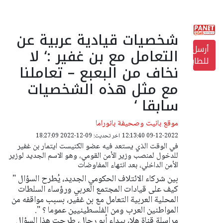
شخصيات قيادية عربية عن
أرسل
التعامل مع بن غفير :‘ لا
للطابعة
نخاف من البعبع – تعاملنا
مع مثل هذه الشخصيات
سابقا ‘
موقع بانيت وصحيفة بانوراما
09-12-2022 12:13:40
اخر تحديث: 09-12-2022 18:27:09
في الوقت الذي يستعد فيه عضو الكنيست ايتمار بن غفير
للدخول لمنصب وزير الأمن القومي، وهو الاسم الجديد لوزير
الأمن الداخلي، بعد انتهاء المفاوضات
بين شركاء الائتلاف الحكومي الجديد، يُطرح السؤال "
كيف على قيادات المجتمع العربي ورؤساء السلطات
المحلية العربية التعامل مع بن غفير، بسبب مواقفه من
المواطنين العرب ومن الفلسطينيين عموما ؟ ".
مراسلة قناة هلا، بيداء أبو رحال، طرحت هذا السؤال