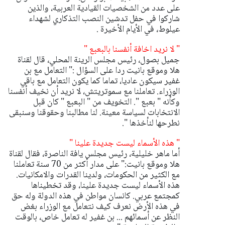
على عدد من الشخصيات القيادية العربية، والذين
شاركوا في حفل تدشين النصب التذكاري لشهداء
عيلوط، في الأيام الأخيرة .
" لا نريد اخافة أنفسنا بالبعبع "
جميل بصول، رئيس مجلس الرينة المحلي، قال لقناة
هلا وموقع بانيت ردا على السؤال :" التعامل مع بن
غفير سيكون عاديا، تماما كما يكون التعامل مع باقي
الوزراء. تعاملنا مع سموتريتش، لا نريد أن نخيف أنفسنا
وكأنه " بعبع ". التخويف من " البعبع " كان قبل
الانتخابات لسياسة معينة. لنا مطالبنا وحقوقنا وسنبقى
نطرحها لنأخذها ".
" هذه الأسماء ليست جديدة علينا "
أما ماهر خليلية، رئيس مجلس يافة الناصرة، فقال لقناة
هلا وموقع بانيت:" على مدار أكثر من 70 سنة تعاملنا
مع الكثير من الحكومات، ولدينا القدرات والامكانيات.
هذه الأسماء ليست جديدة علينا، وقد تخطيناها
كمجتمع عربي. كانسان مواطن في هذه الدولة وله حق
في هذه الأرض نعرف كيف نتعامل مع الوزراء بغض
النظر عن أسمائهم ... بن غفير له تعامل خاص، بالوقت