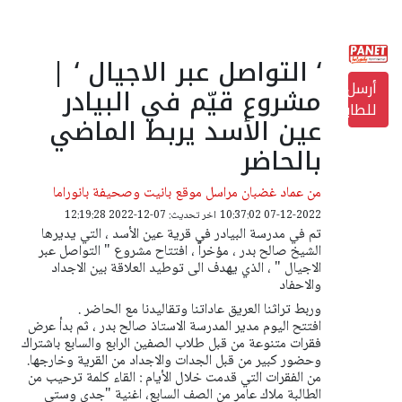
‘ التواصل عبر الاجيال ‘ |
أرسل
مشروع قيّم في البيادر
للطابعة
عين الأسد يربط الماضي
بالحاضر
من عماد غضبان مراسل موقع بانيت وصحيفة بانوراما
07-12-2022 10:37:02
اخر تحديث: 07-12-2022 12:19:28
تم في مدرسة البيادر في قرية عين الأسد ، التي يديرها
الشيخ صالح بدر ، مؤخراً ، افتتاح مشروع " التواصل عبر
الاجيال " ، الذي يهدف الى توطيد العلاقة بين الاجداد
والاحفاد
وربط تراثنا العريق عاداتنا وتقاليدنا مع الحاضر .
افتتح اليوم مدير المدرسة الاستاذ صالح بدر ، ثم بدأ عرض
فقرات متنوعة من قبل طلاب الصفين الرابع والسابع باشتراك
وحضور كبير من قبل الجدات والاجداد من القرية وخارجها.
من الفقرات التي قدمت خلال الأيام : القاء كلمة ترحيب من
الطالبة ملاك عامر من الصف السابع، اغنية "جدي وستي