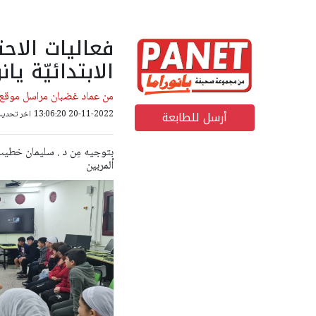
فعاليات الاح
الابتدائيّة يان
من عماد غضبان مراسل موقع 
أرسل للطابعة
20-11-2022 13:06:20
اخر تحديث: 20-11-2022 00
بتوجيه مِن د . سليمان خطيب م
ألمربين