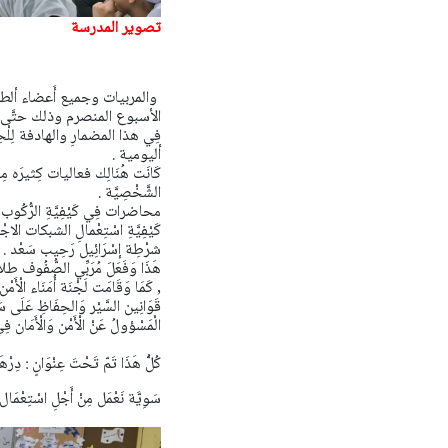
تصوير المدرسة
والمربيات وجميع أَعضاء ألط
الأسبوع المنصرم وذلك حتَّى يُ
فِي هذا المضمارِ والهادفة لِلْحِفَاظِ
ألیومیة .
كَانَت هُنَالِك فعاليات كِثيرَه مِنْهَا 
الشَّخْصِيَّة .
محاضرات فِي كَيْفِيَّةِ الرُّكُوب 
كَيْفِيَّةِ اسْتِعْمالِ الشبكات الاجْتِ
شرْطِة إسْرَائِيل رَحِيب سَعْد .
هَذَا وَفَعَلَ مُرَبِّي الصُّفُوف طل
, كَمَا وَقَامَت لَجْنَة أُمَنَاء الْأَم
قَوَانِين السَّيْر وَالحِفَاظِ عَلَى سَل
الْمَسْؤولُ عَنْ الْأَمْن وَالْأَمَان فِي
كُلُّ هَذَا تَمّ تَحْتَ عِنْوَانٍ : دِرْ
سَوِيَّة نَعْمَل مِنْ أَجْلِ اسْتِعْمَا