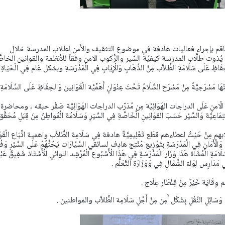
اقم بإجراء فعاليات هادفة في موضوع التثقيف والأَمن لطلاب المدرسة خلال
ذوت طلَّاب المدرسة كيفيَّة السّير والرُّكوب الامن وفقاً للأنظمة والقوانين الخاصّ
 عَلَى سَلَامَةِ الطُّلاَّب مِنْ الذَّهَابِ وَالْإِيَابِ فِي الْمَدْرَسَةِ وبشكل عَام فِي الْحَيَاةِ
مَسْرَحِيَّةً مِنْ مَسْرَح السَّلَامُ تَحْتَ عِنْوَانٍ أَهَمِّيَّة الْقَوَانِين وَالحِفَاظِ عَلَى السَّلَامَةِ
الْامنِ عَلَى الدراجات الهَوَائِيَّة مِن مُدَرّب الدراجات الهَوَائِيَّة صَقْر حبقه ، ومحاضرة
مَاعِيَّة وَالسَّيْر حَسَبَ القوَانِينِ الْخَاصَّةِ فِي السِّيَرِ وَسَلَامُة الْمُواطِنُ مِنَ قِبَلِ مُحَقَّ
ابهم مِنْ حَيْثُ اعطاءهم قطَع تَعْلِيمِيَّةٌ هادفة فِي سَلَامِة الطُّلاَّب واهمية اتِّبَاع الْقَوَ
ْن وَالْأَمَان فِي الْمَدْرَسَةِ بِتَوْزِيع مُنْتِج هادِف لسائقي السَّيَّارَات يَحُثُّهُمْ عَلَى السَّيْرِ وَف
َامَةِ الْمُشَاة هَذَا وَزَار الْمَدْرَسَةِ فِي هَذَا الْأُسْبُوع الْمُرْشِد اللوائي الْأُسْتَاذ شَفِيقٌ عَبْ
 مَدَارِس لِوَاءٌ الشِّمَالِ فِي وَوَزَارَة التَّعَلُّم .
هَم وِقَايَة خَيْرٌ مِنْ قِنْطَار عِلَاج .
ل وَسَائِلِ النَّقْلِ بِشَكْل أَمِن مِنْ أَجْلِ سَلَامِة الطُّلاَّب والمواطنين .