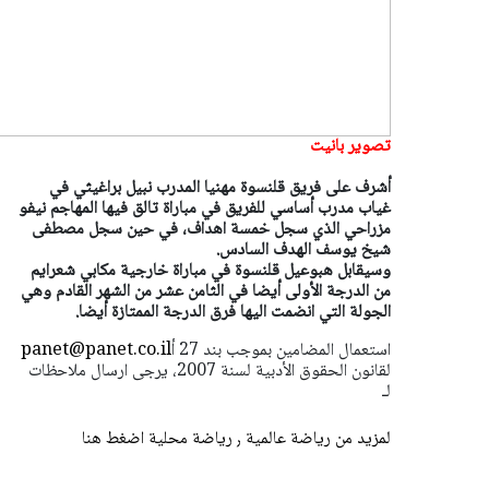
تصوير بانيت
أشرف على فريق قلنسوة مهنيا المدرب نبيل براغيثي في
غياب مدرب أساسي للفريق في مباراة تالق فيها المهاجم نيفو
مزراحي الذي سجل خمسة اهداف، في حين سجل مصطفى
شيخ يوسف الهدف السادس.
وسيقابل هبوعيل قلنسوة في مباراة خارجية مكابي شعرايم
من الدرجة الأولى أيضا في الثامن عشر من الشهر القادم وهي
الجولة التي انضمت اليها فرق الدرجة الممتازة أيضا.
استعمال المضامين بموجب بند 27 أ
panet@panet.co.il
لقانون الحقوق الأدبية لسنة 2007، يرجى ارسال ملاحظات
لـ
لمزيد من رياضة عالمية ٫ رياضة محلية اضغط هنا