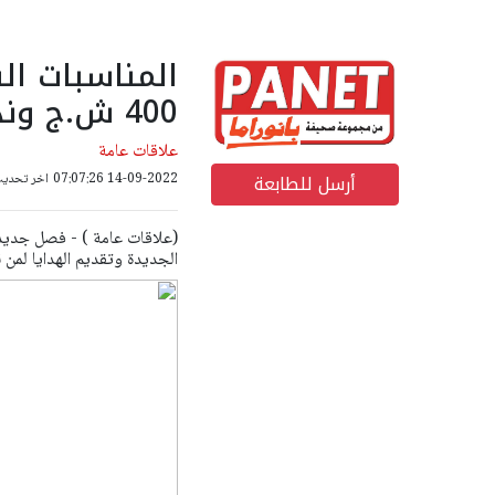
المناسبات ال
400 ش.ج وندفع 300 ش.ج فقط
علاقات عامة
أرسل للطابعة
14-09-2022 07:07:26
اخر تحديث: 18-10-2022 25
(علاقات عامة ) - فصل جديد ع
الجديدة وتقديم الهدايا لمن ن