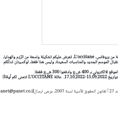
ماركة العناية الفاخرة والعريقة من بروفانس، L'occitane، تعرض عليكم تشكيلة واسعة من الرّزم والهدايا،
تقبال الموسم الجديد والمناسبات السعيدة، وليس هذا فقط، لوكسيتان تدلّلكم
ـ 400 ش.ج وادفعوا 300 ش.ج فقط!
الحملة سارية المفعول بين التواريخ 15.09.2022-17.10.2022. عائلة L'OCCITANE تتمنى لكم أوقاتًا
استعمال المضامين بموجب بند 27 أ لقانون الحقوق الأدبية لسنة 2007، يرجى ارسال
anet@panet.co.il