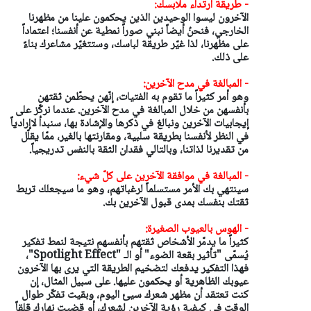
- طريقة ارتداء ملابسك:
الآخرون ليسوا الوحيدين الذين يحكمون علينا من مظهرنا
الخارجي، فنحنُ أيضاً نبني صوراً نمطية عن أنفسنا؛ اعتماداً
على مظهرنا، لذا غيّر طريقة لباسك، وستتغيّر مشاعرك بناءً
على ذلك.
- المبالغة في مدح الآخرين:
وهو أمر كثيراً ما تقوم به الفتيات، إنّهن يحطّمن ثقتهن
بأنفسهن من خلال المبالغة في مدح الآخرين. عندما نركّز على
إيجابيات الآخرين ونبالغ في ذكرها والإشادة بها، سنبدأ لاإرادياً
في النظر لأنفسنا بطريقة سلبية، ومقارنتها بالغير، ممّا يقلّل
من تقديرنا لذاتنا، وبالتالي فقدان الثقة بالنفس تدريجياً.
- المبالغة في موافقة الآخرين على كلّ شيء:
سينتهي بك الأمر مستسلماً لرغباتهم، وهو ما سيجعلك تربط
ثقتك بنفسك بمدى قبول الآخرين بك.
- الهوس بالعيوب الصغيرة:
كثيراً ما يدمّر الأشخاص ثقتهم بأنفسهم نتيجة لنمط تفكير
يُسمّى "تأثير بقعة الضوء" أو الـ "Spotlight Effect"،
فهذا التفكير يدفعك لتضخيم الطريقة التي يرى بها الآخرون
عيوبك الظاهرية أو يحكمون عليها. على سبيل المثال، إن
كنت تعتقد أن مظهر شعرك سيئ اليوم، وبقيت تفكّر طوال
الوقت في كيفية رؤية الآخرين لشعرك، أو قضيت نهارك قلقاً