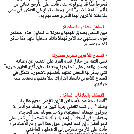
مُحرجاً ممّا قد يقولونه عنه، فأنت على الأرجح تعاني من
تأثير "بقعة الضوء" الذي يجعلك تبالغ في التفكير في مدى
ملاحظة الآخرين لهذا الأمر واهتمامهم به.
- تجاهل مشاعرك الخاصة:
دون السعي بصدق لفهمها ومعرفة ما تحاول هذه المشاعر
قوله، سينتهي بك الأمر مُهملاً ذاتك متخلياً عنها، ممّا يدمّر
ثقتك بنفسك.
- السماح للآخرين بتقرير مصيرك:
تُبنى الثقة من خلال قدرة الفرد على التعبير عن رغباته
بصدق والعمل على تحقيقها. ومع ذلك فإن أكثر الطرق شيوعاً
التي يدمّر بها البعض ثقتهم بأنفسهم لاشعورياً تتمثّل في
السماح للآخرين باتخاذ القرارات بدلاً منهم، وتحديد سير
حياتهم.
- التمسّك بالعلاقات السامّة :
"أنت نسخة عن الأشخاص الذين تقضي معهم غالبية
وقتك!".. إن كنت تقضي جزءاً كبيراً من وقتك مع أناس لا
يعرفون قيمتك الحقيقية، ولا يدعمونك عند الحاجة،
ويتفنّون في أذيتك أو إشعارك بأنّك لا تستحقّ أن تحيا على
نحو أفضل... إن كنت تعيش حول هذا النوع من الأشخاص؛
فأنت على الأرجح تتعرّض إلى الاضطهاد العاطفي