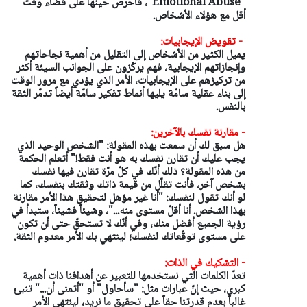
"Emotional Abuse"، فاحرص حينها على قضاء وقت
أقل مع هؤلاء الأشخاص.
- تقويض الإيجابيات:
يميل الكثير من الأشخاص إلى التقليل من أهمية نجاحاتهم
وإنجازاتهم الإيجابية، فهم يركّزون على الجوانب السيئة أكثر
من تركيزهم على الإيجابيات، الأمر الذي يؤدي مع مرور الوقت
إلى بناء عقلية سامّة يليها أنماط تفكير سامّة أيضاً تدمّر الثقة
بالنفس.
- مقارنة نفسك بالآخرين:
هل سبق لك أن سمعت بهذه المقولة: "الشخص الوحيد الذي
يجب عليك أن تقارن نفسك به هو أنت فقط!" أتعلم الحكمة
من هذه المقولة؟ ذلك أنّك في كلّ مرّة تقارن فيها نفسك
بشخص آخر، فأنت تقلّل من قيمة ذاتك وثقتك بنفسك، كما
لو أنك تقول لنفسك: "أنا غير مؤهل لتحقيق هذا الأمر مقارنة
بهذا الشخص. أنا أقلّ مستوى منه..."، وشيئاً فشيئاً، ستبدأ في
رؤية الجميع أفضل منك، وفي أنّك لا تستحقّ حتى أن تكون
على مستوى توقّعاتك لنفسك؛ لينتهي بك الأمر معدوم الثقة.
- التشكيك في الذات:
تعدّ الكلمات التي نستخدمها للتعبير عن أهدافنا ذات أهمية
كبرى، حيث إنّ عبارات مثل: "سأحاول" أو "أتمنى أن..." تنبئ
غالباً بعدم قدرتنا حقاً على تحقيق ما نريد، لينتهي الأمر