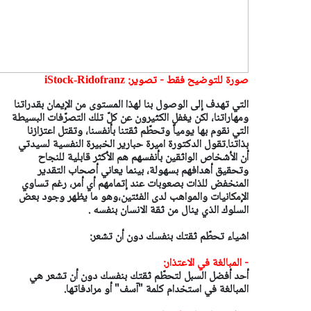
صورة للتوضيح فقط - تصوير:
iStock-Ridofranz
التي تهدف إلى الوصول بنا لهذا المستوى من الإيمان بقدراتنا
ومهاراتنا، لكن يغفل الكثيرون عن كلّ تلك التصرّفات البسيطة
التي نقوم بها يومياً وتحطّم ثقتنا بأنفسنا، وتقتل اعتزازنا
بذاتنا.تقول الدكتورة اميرة حبارير الخبيرة النفسية لسيدتي
أن الأشخاص الواثقين بأنفسهم هم الأكثر قابلية للنجاح
وتحقيق أهدافهم بسهولة، بينما يعاني أصحاب التقدير
المنخفض للذات بصعوبات عند إتمامهم أي أمر، رغم تساوي
الإمكانيات والمواهب لدى الفئتين،وهو ما يظهر وجود بعض
السلوك الذي ينال من ثقة الانسان بنفسه .
اشياء تحطّم ثقتك بنفسك دون أن تشعر:
- المبالغة في الاعتذار:
أحد أفضل السبل لتحطّم ثقتك بنفسك دون أن تشعر هي
المبالغة في استخدام كلمة "آسف" أو مرادفاتها.