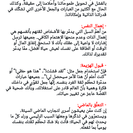
بالفشل في تحويل طموحاتنا وأحلامنا إلى حقيقة، وكذلك
الحال مع الكثير من العبارات والجمل الأخرى التي تشكّك في
قدراتنا الذاتية وإمكاناتنا.
- إهمال النفس:
من أهمّ السبل التي يدمّر بها الأشخاص ثقتهم بأنفسهم هي
إهمال الذات وعدم منحها الاهتمام الكافي.. جميعها ترسل
إشارات لا واعية إلى عقلك بأنك لا تستحق إنفاق المال أو
الوقت أو الطاقة على نفسك لعيش حياة أفضل، ممّا يدمّر
تقديرك لذاتك.
- قبول الهزيمة:
فإنّ استخدام جمل مثل: "لقد فشلت!"، "هذا هو حظي!" أو
"كنت أعلم أنّ هذا الأمر سيحصل لي!"... جميعها عبارات
مدمّرة تحطّم ثقة الفرد بنفسه. إنّها جمل تقوّي في داخلك
فكرة وهمية بأنّ العالم قادر على استغلالك، وبأنك ضحية في
القصّة عاجز عن تغيير حياتك.
- التعلّق بالماضي:
إن كنت ممّن يعيشون أسرى لتجارب الماضي السيئة،
ويستمرّون في تذكّرها وجعلها السبب الرئيسي وراء كلّ ما
يحدث لهم في الحياة؛ فأنت بلا شكّ تحطّم ثقتك بنفسك
يومياً بما تفعله.