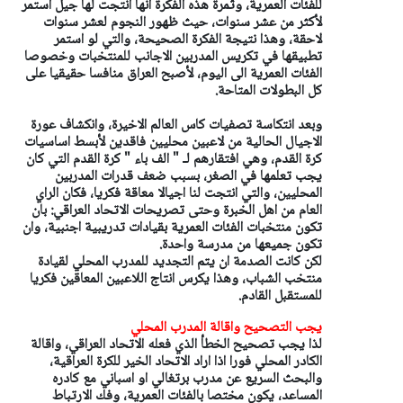
للفئات العمرية، وثمرة هذه الفكرة انها انتجت لها جيل استمر
لأكثر من عشر سنوات، حيث ظهور النجوم لعشر سنوات
لاحقة، وهذا نتيجة الفكرة الصحيحة، والتي لو استمر
تطبيقها في تكريس المدربين الاجانب للمنتخبات وخصوصا
الفئات العمرية الى اليوم، لأصبح العراق منافسا حقيقيا على
كل البطولات المتاحة.
وبعد انتكاسة تصفيات كاس العالم الاخيرة، وانكشاف عورة
الاجيال الحالية من لاعبين محليين فاقدين لأبسط اساسيات
كرة القدم، وهي افتقارهم لـ " الف باء " كرة القدم التي كان
يجب تعلمها في الصغر، بسبب ضعف قدرات المدربين
المحليين، والتي انتجت لنا اجيالا معاقة فكريا، فكان الراي
العام من اهل الخبرة وحتى تصريحات الاتحاد العراقي: بان
تكون منتخبات الفئات العمرية بقيادات تدريبية اجنبية، وان
تكون جميعها من مدرسة واحدة.
لكن كانت الصدمة ان يتم التجديد للمدرب المحلي لقيادة
منتخب الشباب، وهذا يكرس انتاج اللاعبين المعاقين فكريا
للمستقبل القادم.
يجب التصحيح واقالة المدرب المحلي
لذا يجب تصحيح الخطأ الذي فعله الاتحاد العراقي، واقالة
الكادر المحلي فورا اذا اراد الاتحاد الخير للكرة العراقية،
والبحث السريع عن مدرب برتغالي او اسباني مع كادره
المساعد، يكون مختصا بالفئات العمرية، وفك الارتباط