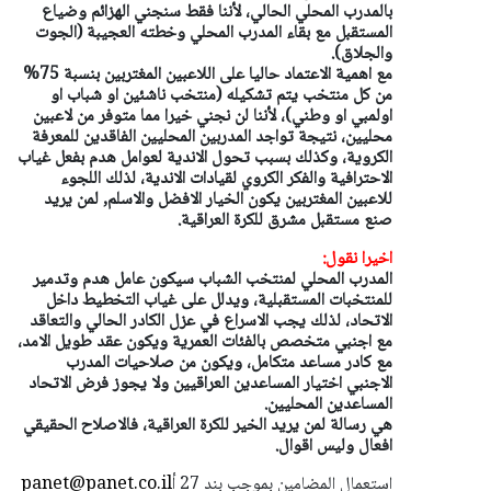
بالمدرب المحلي الحالي، لأننا فقط سنجني الهزائم وضياع
المستقبل مع بقاء المدرب المحلي وخطته العجيبة (الجوت
والجلاق).
مع اهمية الاعتماد حاليا على اللاعبين المغتربين بنسبة 75%
من كل منتخب يتم تشكيله (منتخب ناشئين او شباب او
اولمبي او وطني)، لأننا لن نجني خيرا مما متوفر من لاعبين
محليين، نتيجة تواجد المدربين المحليين الفاقدين للمعرفة
الكروية، وكذلك بسبب تحول الاندية لعوامل هدم بفعل غياب
الاحترافية والفكر الكروي لقيادات الاندية، لذلك اللجوء
للاعبين المغتربين يكون الخيار الافضل والاسلم, لمن يريد
صنع مستقبل مشرق للكرة العراقية.
اخيرا نقول:
المدرب المحلي لمنتخب الشباب سيكون عامل هدم وتدمير
للمنتخبات المستقبلية، ويدلل على غياب التخطيط داخل
الاتحاد، لذلك يجب الاسراع في عزل الكادر الحالي والتعاقد
مع اجنبي متخصص بالفئات العمرية ويكون عقد طويل الامد،
مع كادر مساعد متكامل، ويكون من صلاحيات المدرب
الاجنبي اختيار المساعدين العراقيين ولا يجوز فرض الاتحاد
المساعدين المحليين.
هي رسالة لمن يريد الخير للكرة العراقية، فالاصلاح الحقيقي
افعال وليس اقوال.
استعمال المضامين بموجب بند 27 أ
panet@panet.co.il