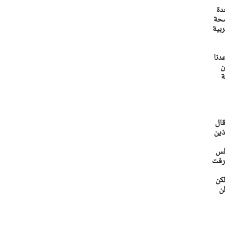
دة
ضحة
ربية
دنا
من
ة
قال
ذين
جلس
عرفت
لكن
ن