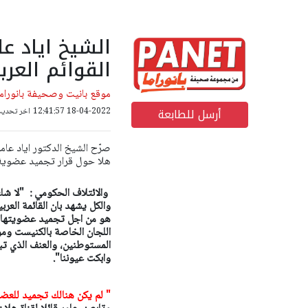
الشيخ اياد عا
القوائم العرب
موقع بانيت وصحيفة بانوراما
أرسل للطابعة
18-04-2022 12:41:57
اخر تحديث: 18-10-2022 19
صرّح الشيخ الدكتور اياد عامر
هلا حول قرار تجميد عضوية
والائتلاف الحكومي : "لا شك 
هو من اجل تجميد عضويتها ف
اللجان الخاصة بالكنيست وم
المستوطنين، والعنف الذي تبد
وابكت عيوننا".
" لم يكن هنالك تجميد للعض