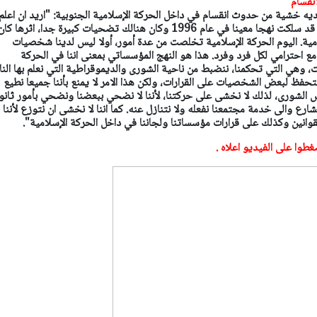
نقسام "
ديه خشية من حدوث انقسام في داخل الحركة الإسلامية الجنوبية: "اريد ان اعلم
الجميع بان الحركة الإسلامية قد سلكت نهجا معينا في عام 1996 وكان هنالك تضحيات كبيرة جدا، اثرها كا
امية. اليوم الحركة الإسلامية تخلصت من عدة أمور، أولا ليس لدينا شخصيات
مع احترامي لكل فرد وفرد. هذا هو النهج المؤسساتي بمعنى اننا في الحركة
 وهي التي تحكمنا، ننضبط من ناحية الشورى والديموقراطية التي نعلم بها الن
لتحفظ لبعض الشخصيات على القرارات، ولكن هذا الامر لا يمنع بأننا جميعا نطيع
 الشورى، لذلك لا نخشى على حركتنا، لأننا لا نضحي ببعضنا ونضحي بأمور ثانو
شارع والى خدمة مجتمعنا نفعله ولا نتنازل عنه. كما اننا لا نخشى ان نتوزع لأننا
قوانين وكذلك على قرارات مؤسساتنا ولجاننا في داخل الحركة الإسلامية".
غطوا على الفيديو اعلاه .