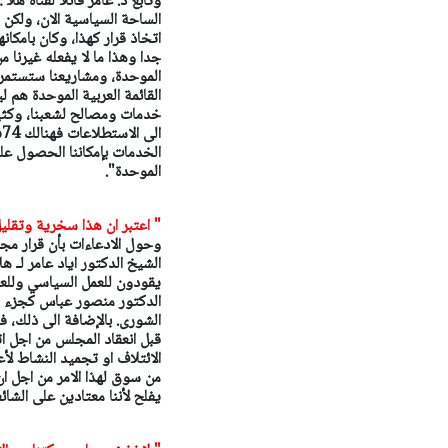
وتابع د. عامر قائلا لقناة ه
الساحة السياسية الان، ولكن 
اتخاذ قرار كهذا، وكان بامكا
جدا وهذا ما لا يفعله غيرنا من
الموحدة، ومشاريعنا ستستمر با
القائمة العربية الموحدة هم
خدمات ومصالح لشعبنا، وكثير
ا
الخدمات بإمكاننا الحصول علي
الموحدة".
" اعتبر ان هذا سخرية وتقل
وحول الادعاءات بأن قرار مج
الشيخ الدكتور اياد عامر لـ 
يقودون للعمل السياسي وللعمل
الدكتور منصور عباس كجزء من 
الشورى. بالإضافة الى ذلك، 
قبل انعقاد المجلس من اجل ات
الائتلاف او تجميد النشاط لأ
من سوق لهذا الامر من اجل ا
يفلح لأننا معتادين على الشا