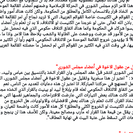
لا : "لم يكن هنالك تجميد للعضوية لفترة محددة، فلا بد ان نتجاوب مع الحدث في
هذا الامر الزم مجلس الشورى في الحركة الإسلامية وضمنهم أعضاء القائمة الموح
نهم اتخاذ قرار بالانسحاب الكامل والمطلق من الحكومة، ولكن كانت هناك أمور وا
 القوائم في الكنيست خاصة القوائم العربية، التي لا تريد نجاح أي امر للقائمة الع
ذن الله تعالى حتى لو خرجنا من الكنيست او الائتلاف. لا بد ان نعلم بان أعضاء
 ليسوا شركاء في الحكومة وانما هناك اتفاق ائتلاف حكومي الذي فيه نحصل على
 من الأمور قد عرضت ووضعت على الطاولة والشعب يلاحظ هذا الامر. واذا ما ع
لى الاستطلاعات فهنالك 74% لا يؤيدون خروج القائمة الموحدة من الائتلاف الحكومي، لانهم رأوا ان الكثير 
ها، في وقت الذي فيه الكثير من القوائم التي لم تحصل ما حصلته القائمة العربي
يل من عقول الاخوة في أعضاء مجلس الشورى"
لس الشورى انتشر قبل عقد المجلس وان القرار اتخذ بالتنسيق بين عباس ولبيد، 
هلا : " اعتبر ان هذا سخرية وتقليل من عقول الاخوة في أعضاء مجلس الشورى، ال
 الممنهج في حركتنا المباركة. انا اعتبر ان هذه دعايات للعديد من الناس، نعم
اتفاق الائتلاف الحكومي لعله قام بإبلاغ لبيد او بينيت بالقرار الذي اتخذه م
فقد كانت هنالك بعض التيارات التي عارضت الاقتراحات، والجماهير نفسها التي 
خاذ القرار، كانت تعلم بان هنالك بعض الافضليات والاولويات، هل الخروج من
عضاء الكنيست او الخروج الكلي والمطلق؟ كل هذه الأمور كانت واضحة للعيان، و
ن يقلل من قيمة هذا القرار له مآرب ومصالح معينة، ولكن للأسف هذا لن ينجح ول
ئعات التي تسقط على عتبة البيت في نهاية المطاف".