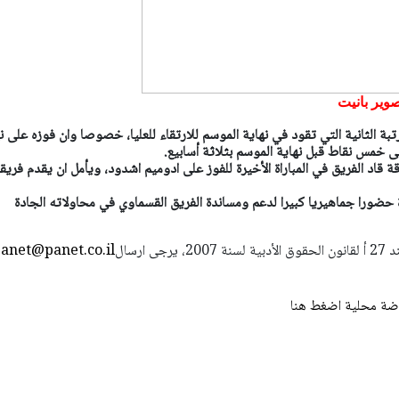
وير بانيت
رتبة الثانية التي تقود في نهاية الموسم للارتقاء للعليا، خصوصا وان فوزه على 
ى خمس نقاط قبل نهاية الموسم بثلاثة أسابيع.
ة قاد الفريق في المباراة الأخيرة للفوز على ادوميم اشدود، ويأمل ان يقدم فريق
ة حضورا جماهيريا كبيرا لدعم ومساندة الفريق القسماوي في محاولاته الجادة
استعمال المضامين بموجب بند 27 أ لقانون الحقوق الأدبية لسنة 2007، يرجى ارسال
anet@panet.co.il