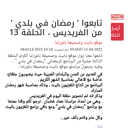
تابعوا ‘ رمضان في بلدي ‘
أرسل
من الفريديس ، الحلقة 13
للطابعة
موقع بانيت وصحيفة بانوراما
15-04-2022 09:56:07
اخر تحديث: 18-10-2022 08:42:14
تابعوا معنا زوار موقع بانيت وصحيفة بانوراما الكرام الحلقة
الثالثة عشرة من البرنامج الرمضاني "رمضان في بلدي " ،
وفيه يتجولُ مراسلو موقع بانيت وصحيفة بانوراما ،
في العديدِ من المدنِ والبلداتِ العربية حيث يصورونَ حلقاتٍ
خاصَة معَ الاهالي بمناسبةِ الشهرِ الكريم .
البرنامج من انتاج تلفزيون بانيت ، وذلك بمناسبة شهر رمضان
المبارك.
يذكر انه تم تصوير حلقة اليوم في الفريديس
. وهي من اعداد مراسلنا عماد غضبان . نرجو لكم وقتا ممتعا
مع برنامج "رمضان في بلدي" ومع باقي برامج تلفزيون بانيت
.
وكل عام وانتم بالف خير ..