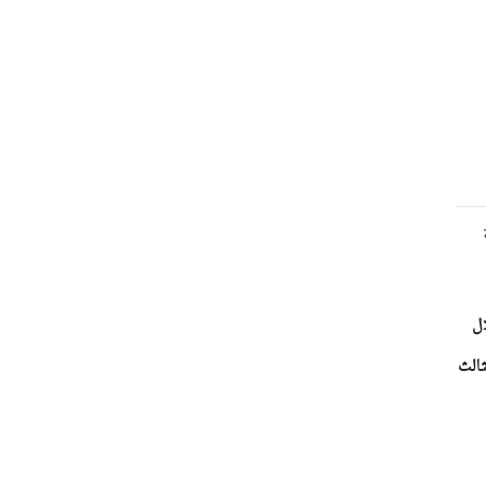
يقة 61 من استغلال
ثالث