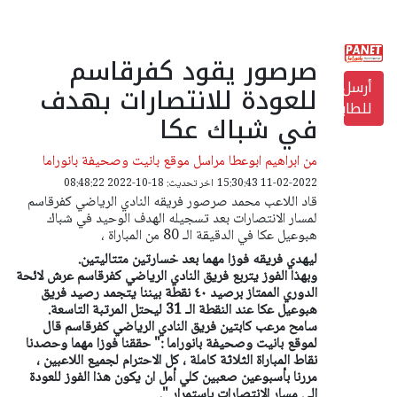
صرصور يقود كفرقاسم
أرسل
للعودة للانتصارات بهدف
للطابعة
في شباك عكا
من ابراهيم ابوعطا مراسل موقع بانيت وصحيفة بانوراما
11-02-2022 15:30:43
اخر تحديث: 18-10-2022 08:48:22
قاد اللاعب محمد صرصور فريقه النادي الرياضي كفرقاسم
لمسار الانتصارات بعد تسجيله الهدف الوحيد في شباك
هبوعيل عكا في الدقيقة الـ 80 من المباراة ،
ليهدي فريقه فوزا مهما بعد خسارتين متتاليتين.
وبهذا الفوز يتربع فريق النادي الرياضي كفرقاسم عرش لائحة
الدوري الممتاز برصيد ٤٠ نقطة بيننا يتجمد رصيد فريق
هبوعيل عكا عند النقطة الـ 31 ليحتل المرتبة التاسعة.
سامح مرعب كابتين فريق النادي الرياضي كفرقاسم قال
لموقع بانيت وصحيفة بانوراما :" حققنا فوزا مهما وحصدنا
نقاط المباراة الثلاثة كاملة ، كل الاحترام لجميع اللاعبين ،
مررنا بأسبوعين صعبين كلي أمل ان يكون هذا الفوز للعودة
الى مسار الانتصارات باستمرار ".