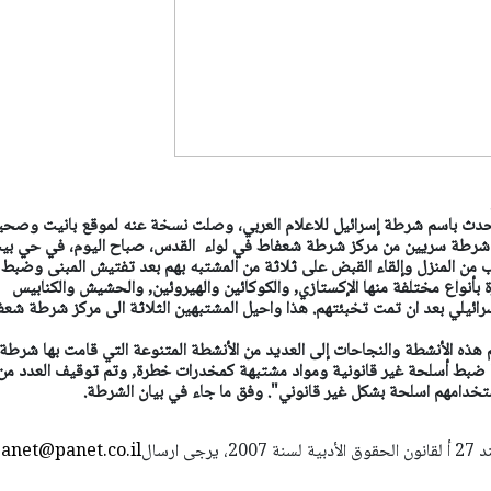
حدث باسم شرطة إسرائيل للاعلام العربي، وصلت نسخة عنه لموقع بانيت وصحي
راد شرطة سريين من مركز شرطة شعفاط في لواء القدس، صباح اليوم، في حي بي
ب من المنزل وإلقاء القبض على ثلاثة من المشتبه بهم بعد تفتيش المبنى وضبط
أنواع مختلفة منها الإكستازي, والكوكائين والهيروئين, والحشيش والكنابيس
سرائيلي بعد ان تمت تخبئتهم. هذا واحيل المشتبهين الثلاثة الى مركز شرطة شع
ذه الأنشطة والنجاحات إلى العديد من الأنشطة المتنوعة التي قامت بها شرطة 
ها ضبط أسلحة غير قانونية ومواد مشتبهة كمخدرات خطرة, وتم توقيف العدد من
تخدامهم اسلحة بشكل غير قانوني". وفق ما جاء في بيان الشرطة.
استعمال المضامين بموجب بند 27 أ لقانون الحقوق الأدبية لسنة 2007، يرجى ارسال
anet@panet.co.il