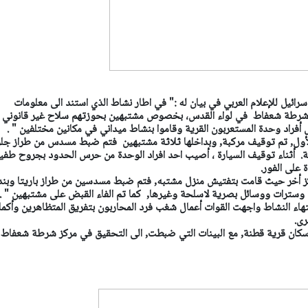
ائيل للإعلام العربي في بيان له :"
في اطار نشاط الذي استند الى معلومات
كز شرطة شعفاط في لواء القدس، بخصوص مشتبهين بحوزتهم سلاح غير قانوني 
أفراد وحدة المستعربون القرية وقاموا بنشاط ميداني في مكانين مختلفين " .
لأول, تم توقيف مركبة, وبداخلها ثلاثة مشتبهين فتم ضبط مسدس من طراز ج
ة. أثناء توقيف السيارة ، أصيب احد افراد الوحدة من حرس الحدود بجروح طفي
على الفور.
ز أخر حيث قامت بتفتيش منزل مشتبه, فتم ضبط مسدسين من طراز باريتا وبند
سترات ووسائل بصرية لاسلحة وغيرها, كما تم الفاء القبض على مشتبهين " .
تهاء النشاط واجهت القوات أعمال شغب فرد المحاربون بتفريق المتظاهرين وأكمل
رى.
سكان قرية قطنة, مع البينات التي ضبطت, الى التحقيق في مركز شرطة شعفاط