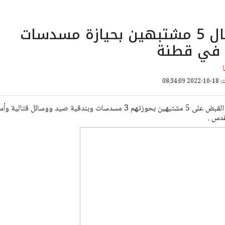
القدس: اعتقال 5 مشتبهين بحيازة مسدسات
 في قطنة
08:34:
ألقى مستعربو حرس الحدود القبض على 5 مشتبهين بحوزتهم 3 مسدسات وبندقية صيد ووسائل قتال
قدس .