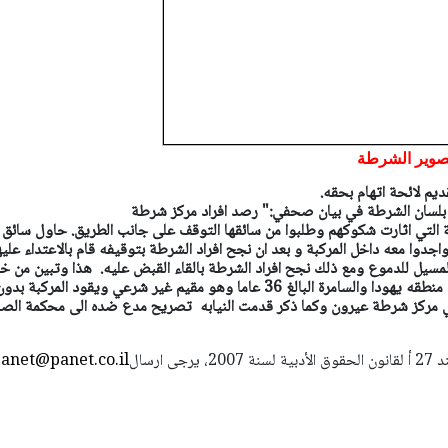
صوير الشرطة
م لائحة اتهام بحقه.
بلسان الشرطة في بيان صحفي:"
رصد افراد مركز شرطة
ة التي اثارت شكوكهم وطلبوا من سائقها التوقف على جانب الطريق.
حاول سائق
واجدوا معه داخل المركبة و بعد ان نجح افراد الشرطة بتوقيفه قام بالاعتداء علي
مسيل للدموع ومع ذلك نجح افراد الشرطة بالقاء القبض عليه.
هذا وتبين من خ
الفحص ان المشتبه من سكان منطقه يهودا والسامرة البالغ 36 عاما وهو مقيم غير شرعي ويقود المركبة بدو
في مركز شرطة عيرون وكما ذكر قدمت النيابه تصريح مدع ضده الى محكمة الصل
استعمال المضامين بموجب بند 27 أ لقانون الحقوق الأدبية لسنة 2007، يرجى ارسال
anet@panet.co.il