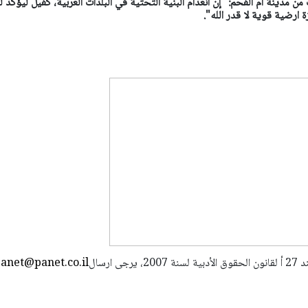
 مدينة أم الفحم: "إن انعدام البنية التحتية في البلدات العربية، كفيل ليؤكد لن
 ارضية قوية لا قدر الله".
استعمال المضامين بموجب بند 27 أ لقانون الحقوق الأدبية لسنة 2007، يرجى ارسال
anet@panet.co.il