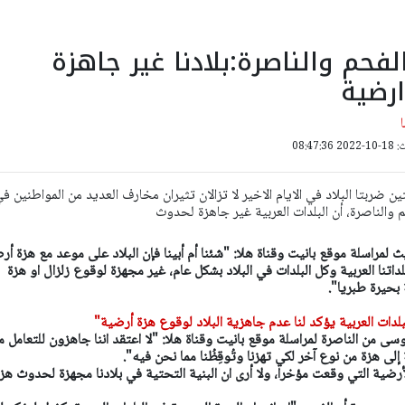
فحم والناصرة:بلادنا غير جاهزة
رضية
08:47:
تين ضربتا البلاد في الايام الاخير لا تزالان تثيران مخارف العديد من المواطنين ف
حم والناصرة، أن البلدات العربية غير جاهزة لحدوث
راسلة موقع بانيت وقناة هلا: "شئنا أم أبينا فإن البلاد على موعد مع هزة أر
اتنا العربية وكل البلدات في البلاد بشكل عام، غير مجهزة لوقوع زلزال او هزة
بحيرة طبريا".
لبلدات العربية يؤكد لنا عدم جاهزية البلاد لوقوع هزة أرضية"
ى من الناصرة لمراسلة موقع بانيت وقناة هلا: "لا اعتقد اننا جاهزون للتعامل م
لى هزة من نوع آخر لكي تهزنا وتُوقِظُنا مما نحن فيه".
رضية التي وقعت مؤخرا، ولا أرى ان البنية التحتية في بلادنا مجهزة لحدوث هز