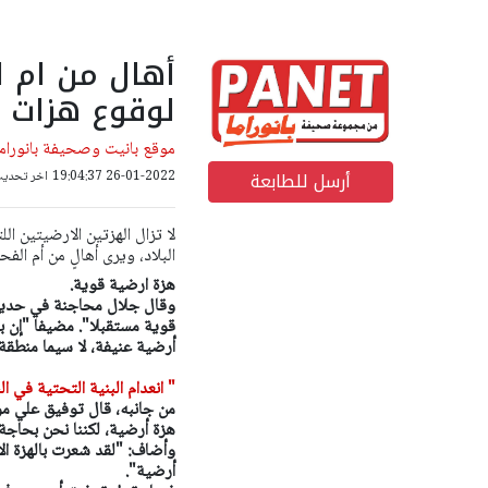
أهال من ام ال
لوقوع هزات ا
موقع بانيت وصحيفة بانوراما
أرسل للطابعة
26-01-2022 19:04:37
اخر تحديث: 18-10-2022 36
لا تزال الهزتين الارضيتين الل
البلاد، ويرى أهالٍ من أم الف
هزة ارضية قوية.
وقال جلال محاجنة في حديث لم
قوية مستقبلا". مضيفا "إن بلد
أرضية عنيفة، لا سيما منطقة 
" انعدام البنية التحتية في ا
من جانبه، قال توفيق علي موس
هزة أرضية، لكننا نحن بحاجة إ
وأضاف: "لقد شعرت بالهزة الأ
أرضية".