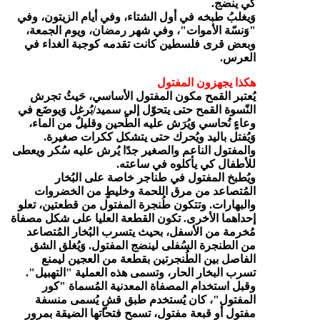
كي ينضج.
وَيغلبُ طبخه في أول الشتاء، وفي أيام الزيتون، وفي
"وَنسّة الأموات"، وفي شهر رمضان، ويوم الجمعة،
وبعض قرى فلسطين كانت تقدمه كوجبة الغداء في
العرس.
هكذا يجهزون المفتول
يُعتبر القمح مكون المفتول الأساسي، حَيثُ تجرش
النّسوة القمح حتى يتحوّل إلى سميد/بُرغل وَيوضَع في
وعاءٍ نُحاسي وَيُرَش عليه الطّحين وقليلٌ من الماء،
وَيُفتل باليد ويُحرك حتى يتشكل ككرات صغيرة.
والمفتول الناعم والصغير جدًا يُرش عليه سُكر ويعطى
للأطفال كي يأكلوه في ساعته.
ويُطبخ المفتول في طناجر خاصة على البُخار
المُتصاعد من مرق اللحمة وخليطٍ من الخضروات
والبهارات. وتتكون طُنجرة المفتول من قطعتين، تعلو
إحداهما الأخرى. تكون القطعة العليا على شكل مصفاة
مُخرمة من الأسفل، بحيث يتسرب البُخار المُتصاعد
من الطنجرة السُفلى لينضج المفتول. وَيُغلق الشق
الفاصل بين الطُنجرتين بقطعة من العجين ليمنع
تسرب البخار الحار، وتسمى هذه العملية "التهبيل".
وقبل استخدام المصفاة المعدنية المُسماة "كور
المفتول"، كان يُستخدم طبق قشٍ يُسمى منسفة
مفتول أو قبعة مفتول، تسمح فتحاتها الضيقة بمرور