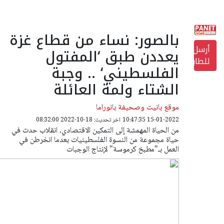
بالصور: نساء من قطاع غزة
أرسل
يعددن طبق ‘المفتول
للطابعة
الفلسطيني‘ .. وجبة
الشتاء ولمة العائلة
موقع بانيت وصحيفة بانوراما
15-01-2022 10:47:35
اخر تحديث: 18-10-2022 08:32:00
من الحياة المهمشة إلى التمكين الاقتصادي، انقلاب حدث في
حياة مجموعة من النسوة الفلسطينيات بعدما انخرطن في
العمل بـ"مطبخ كرموسة" لإنتاج الوجبات