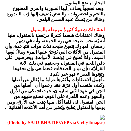
البخار لينضج المفتول.
وبعد نضجها يضاف إليها الشوربة والمرق المطبوخ
باللحم والخضروات، والبعض يُضيف إليها رُب البندورة.
وهناك من يَصبُّ عليه السمن البلدي.
اعتقاداتٌ شعبيةٌ كثيرةٌ مرتبطة بالمفتول
وهناك اعتقاداتٌ شعبيةٌ كثيرةٌ مرتبطة بالمفتول، منها
أنه يُستحب طبخه في يوم الجمعة، وأنه في شهر
رمضان المبارك يَتعينُ طبخه ثلاث مرات مُتباعدة، وأن
المفتول من الأكلات التي يُؤجَرُ عليها المرء وينالُ ثوبها
الميت، ولذا تُطبخ في (وَنسة الأموات). ويحرصون على
دفن اللحم في المفتول، وحجتهم في ذلك الآية
القرآنيّة: (إن تبدوا الصدقات فنعما هي وإن تخفوها
وتؤتوها الفقراء فهو خير لكم).
وأجمل الاعتقادات وأكثرها غرابةً ما يُقال عن أصلها
وكيف صُنعت أول مَرّة. فقد زعموا أن "أصلها من
الجن في عَهد النّبي سليمان، حيث اشتكى من الأرق
والسهر وعدم القُدرة على النوم، فصنع طبيبه من
الجن المفتول له، فلما أكل منها ذهب عنه الأرق، ومن
يومها والمفتول يُطبخ ويُعتبر من أهم الأكلات الغذائية".
)
(Photo by SAID KHATIB/AFP via Getty Images