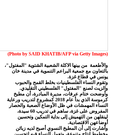
)
(Photo by SAID KHATIB/AFP via Getty Images
والأطعمة من بينها الاكلة الشعبية الشتوية "المفتول"،
بالتعاون مع جمعية البراعم التنموية في مدينة خان
يونس في قطاع غزة.
وتقوم النساء الفلسطينيات بخلط القمح والحبوب
والزيت لصنع "المفتول" الفلسطيني التقليدي.
وأوضحت ختام عرفات، مديرة المبادرة، أن مطبخ
كرموسة الذي بدأ عام 2018 كمشروع لتدريب ورعاية
النساء المهمشات في ظل الأوضاع الصعبة والحصار
المفروض على غزة، ساهم في تدريب 60 سيدة،
لينقلهن من التهميش إلى بداية التمكين وتحسين
أوضاعهن الاقتصادية.
وأشارت إلى أن المطبخ النسوي أصبح لديه زبائن
وخطوط إنتاج متنوعة، وتعمل النساء فيه لتحسين