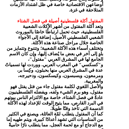
أوضاعهن الاقتصادية خاصة في ظل اشتداد الأزمات
المتلاحقة في غزة.
المفتول
أكلة فلسطينية أصيلة في فصل الشتاء
وتعد أكلة المفتول من أشهر الأكلات الشعبية
الفلسطينية، حيث تحمل ارتباطًا خاصًا بالموروث
الشعبي الفلسطيني الأصيل، إضافة إلى الأجواء
الخاصة خلال مراحل صناعة هذه الأكلة.
وتختلف أسماء هذه الأكلة الشعبية؛ وتتنوع وتتمايز من
بلدٍ إلى آخر في بعض ما يُضاف إليها، وإن كان الاسم
الجامع لها في المشرق العربي "مفتول"،
و"كسكسي" في المغرب العربي. ووردت لها تسمياتٌ
عدة في المشرق العربي منها بحبثون، وكِسا بر،
ومرمعون، وبسبسون، وكيسكسون، ودحيرجه،
والمغربية.
والأصل اللغوي لكلمة مفتول جاء من فتل يفتل فهو
مفتول، وهو برم الشيء ولفه، ويفضله الفلسطينيون
عادةً في فصل الشتاء، خاصة مع الالتزام الناس بيوتهم
في البرد القارص، مما يتيح الوقت للإعداد لهذه الأكلة
الدسمة التي تأخذ وقتًا طويلًا.
كما أن المفتول يتطلب لمّة العائلة، ويصنع في الكثير
من المناسبات التي تشهد أعدادًا كبيرة، ويتم طهيه إما
مع الدجاج أو مع لحمة العجل، مما يتطلب نارًا حاميةً