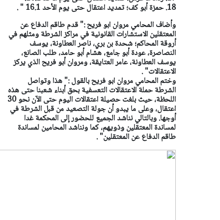
18. حمزة أبو كف؛ تمديد اعتقال حتى يوم الأحد 16.1 " .
وأضاف المحامي مروان ابو فريح :" قدم طاقم الدفاع عن
المعتقلين الاستشارات القانونية في مراكز الشرطة ومثلهم في
أروقة المحاكم؛ شحدة بن بري، ناصر العطاونة، يوسف
النصاصرة، عودة أبو جامع، هشام أبو حامد، طلب الصانع،
يوسف العطاونة، عامر العتايقة، ومروان أبو فريح الذي يركز
الاعتقالات" .
وختم المحامي مروان ابو فريح بالقول :" هذا وتواصل
الشرطة حملة الاعتقالات التعسفية بحق أبناء شعبنا حتى هذه
اللحظة، حيث بلغت حصيلة اعتقالات اليوم حتى الآن نحو 30
اعتقال، وعلى ما يبدو أن جولة التصعيد من قبل الشرطة في
أوجها. وبالتالي نناشد الجميع للحضور إلى المحكمة غدا
لمساندة المعتقلين وذويهم، كما ونناشد المحامين لمساندة
طاقم الدفاع عن المعتقلين" .